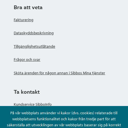
Bra att veta
Fakturering
Dataskyddsbeskrivning
Tillgänglighetsutlåtande
Frågor och svar
Sköta ärenden för någon annan i Sibbos Mina tjänster
Ta kontakt
Kundservice SibboInfo
På vår webbplats använder vi kakor (dvs. cookies) relaterade till
Ge anonym respons
webbplatsens funktionalitet och kakor från tredje part för att
säkerställa att utvecklingen av vår webbplats baserar sig på korrekt