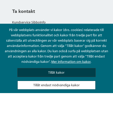
Ta kontakt
Kundservice SibboInfo
På vår webbplats använder vi kakor (dvs. cookies) relaterade till
Ge anonym respons
webbplatsens funktionalitet och kakor från tredje part för att
säkerställa att utvecklingen av vår webbplats baserar sig på korrekt
användarinformation. Genom att välja ”Tillåt kakor” godkänner du
Ställ en fråga eller sköta ditt ärende
användningen av alla kakor. Du kan också surfa på webbplatsen utan
att acceptera kakor från tredje part genom att välja ”Tillåt endast
Kontaktuppgifter
nödvändiga kakor”.
Mer information om kakor
.
Tillåt kakor
Tillåt endast nödvändiga kakor