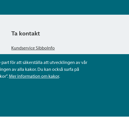
Ta kontakt
Kundservice SibboInfo
part för att säkerställa att utvecklingen av vår
Ge anonym respons
ngen av alla kakor. Du kan också surfa på
kor”.
Mer information om kakor
.
Ställ en fråga eller sköta ditt ärende
Kontaktuppgifter