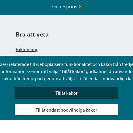
Ge respons
Bra att veta
Fakturering
s) relaterade till webbplatsens funktionalitet och kakor från tredje 
Dataskyddsbeskrivning
rinformation. Genom att välja ”Tillåt kakor” godkänner du användni
kakor från tredje part genom att välja ”Tillåt endast nödvändiga ka
Tillgänglighetsutlåtande
Tillåt kakor
Frågor och svar
Tillåt endast nödvändiga kakor
Sköta ärenden för någon annan i Sibbos Mina tjänster