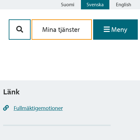
Suomi
Svenska
English
Siirry sisältöön
Mina tjänster
Meny
Länk
Fullmäktigemotioner