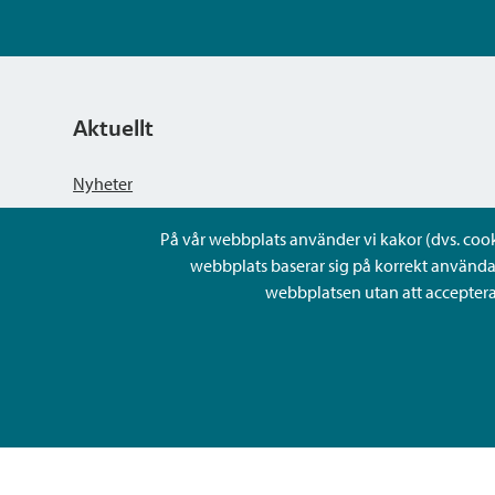
Aktuellt
Nyheter
På vår webbplats använder vi kakor (dvs. cookie
Kungörelser
webbplats baserar sig på korrekt använda
webbplatsen utan att acceptera 
Evenemang
Lediga arbetsplatser och rekrytering