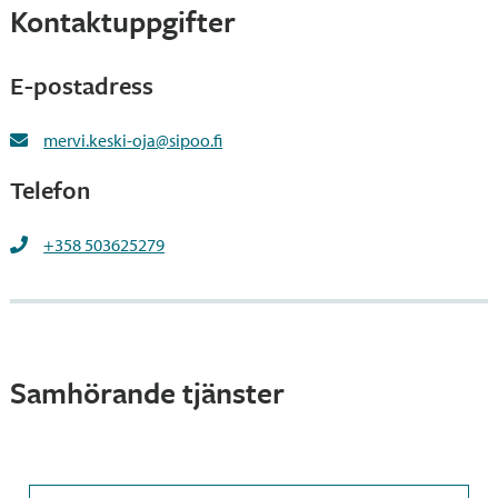
Kontaktuppgifter
E-postadress
mervi.keski-oja@sipoo.fi
Telefon
+358 503625279
Samhörande tjänster