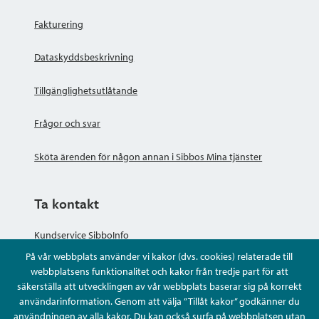
Fakturering
Dataskyddsbeskrivning
Tillgänglighetsutlåtande
Frågor och svar
Sköta ärenden för någon annan i Sibbos Mina tjänster
Ta kontakt
Kundservice SibboInfo
På vår webbplats använder vi kakor (dvs. cookies) relaterade till
Ge anonym respons
webbplatsens funktionalitet och kakor från tredje part för att
säkerställa att utvecklingen av vår webbplats baserar sig på korrekt
användarinformation. Genom att välja ”Tillåt kakor” godkänner du
Ställ en fråga eller sköta ditt ärende
användningen av alla kakor. Du kan också surfa på webbplatsen utan