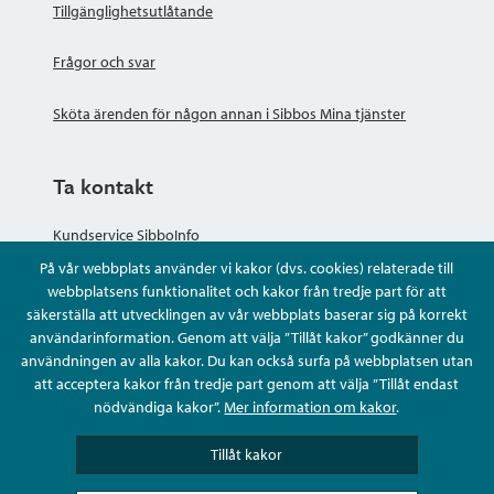
Tillgänglighetsutlåtande
Frågor och svar
Sköta ärenden för någon annan i Sibbos Mina tjänster
Ta kontakt
Kundservice SibboInfo
På vår webbplats använder vi kakor (dvs. cookies) relaterade till
Ge anonym respons
webbplatsens funktionalitet och kakor från tredje part för att
säkerställa att utvecklingen av vår webbplats baserar sig på korrekt
användarinformation. Genom att välja ”Tillåt kakor” godkänner du
Ställ en fråga eller sköta ditt ärende
användningen av alla kakor. Du kan också surfa på webbplatsen utan
att acceptera kakor från tredje part genom att välja ”Tillåt endast
Kontaktuppgifter
nödvändiga kakor”.
Mer information om kakor
.
Tillåt kakor