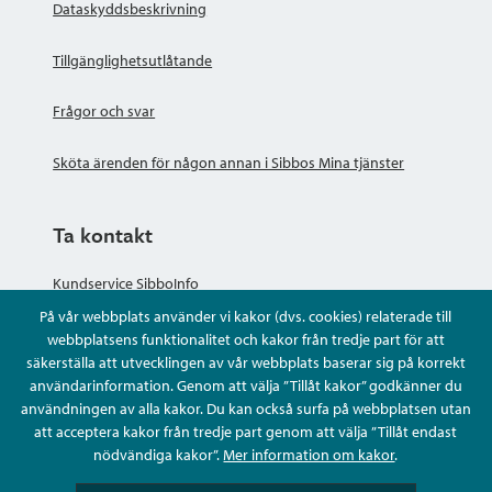
Dataskyddsbeskrivning
Tillgänglighetsutlåtande
Frågor och svar
Sköta ärenden för någon annan i Sibbos Mina tjänster
Ta kontakt
Kundservice SibboInfo
På vår webbplats använder vi kakor (dvs. cookies) relaterade till
Ge anonym respons
webbplatsens funktionalitet och kakor från tredje part för att
säkerställa att utvecklingen av vår webbplats baserar sig på korrekt
användarinformation. Genom att välja ”Tillåt kakor” godkänner du
Ställ en fråga eller sköta ditt ärende
användningen av alla kakor. Du kan också surfa på webbplatsen utan
att acceptera kakor från tredje part genom att välja ”Tillåt endast
Kontaktuppgifter
nödvändiga kakor”.
Mer information om kakor
.