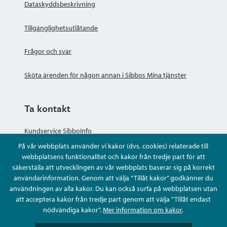
Dataskyddsbeskrivning
Tillgänglighetsutlåtande
Frågor och svar
Sköta ärenden för någon annan i Sibbos Mina tjänster
Ta kontakt
Kundservice SibboInfo
På vår webbplats använder vi kakor (dvs. cookies) relaterade till
Ge anonym respons
webbplatsens funktionalitet och kakor från tredje part för att
säkerställa att utvecklingen av vår webbplats baserar sig på korrekt
användarinformation. Genom att välja ”Tillåt kakor” godkänner du
Ställ en fråga eller sköta ditt ärende
användningen av alla kakor. Du kan också surfa på webbplatsen utan
att acceptera kakor från tredje part genom att välja ”Tillåt endast
Kontaktuppgifter
nödvändiga kakor”.
Mer information om kakor
.