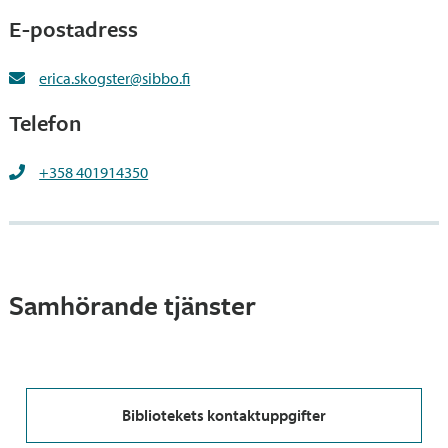
E-postadress
erica.skogster@sibbo.fi
Telefon
+358 401914350
Samhörande tjänster
Bibliotekets kontaktuppgifter