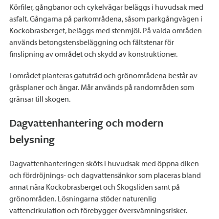
Körfiler, gångbanor och cykelvägar beläggs i huvudsak med
asfalt. Gångarna på parkområdena, såsom parkgångvägen i
Kockobrasberget, beläggs med stenmjöl. På valda områden
används betongstensbeläggning och fältstenar för
finslipning av området och skydd av konstruktioner.
I området planteras gatuträd och grönområdena består av
gräsplaner och ängar. Mår används på randområden som
gränsar till skogen.
Dagvattenhantering och modern
belysning
Dagvattenhanteringen sköts i huvudsak med öppna diken
och fördröjnings- och dagvattensänkor som placeras bland
annat nära Kockobrasberget och Skogsliden samt på
grönområden. Lösningarna stöder naturenlig
vattencirkulation och förebygger översvämningsrisker.