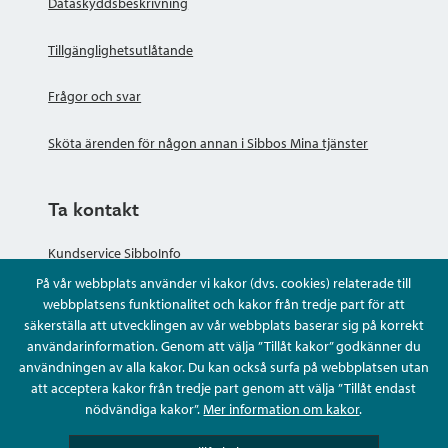
Dataskyddsbeskrivning
Tillgänglighetsutlåtande
Frågor och svar
Sköta ärenden för någon annan i Sibbos Mina tjänster
Ta kontakt
Kundservice SibboInfo
På vår webbplats använder vi kakor (dvs. cookies) relaterade till
Ge anonym respons
webbplatsens funktionalitet och kakor från tredje part för att
säkerställa att utvecklingen av vår webbplats baserar sig på korrekt
användarinformation. Genom att välja ”Tillåt kakor” godkänner du
Ställ en fråga eller sköta ditt ärende
användningen av alla kakor. Du kan också surfa på webbplatsen utan
att acceptera kakor från tredje part genom att välja ”Tillåt endast
Kontaktuppgifter
nödvändiga kakor”.
Mer information om kakor
.