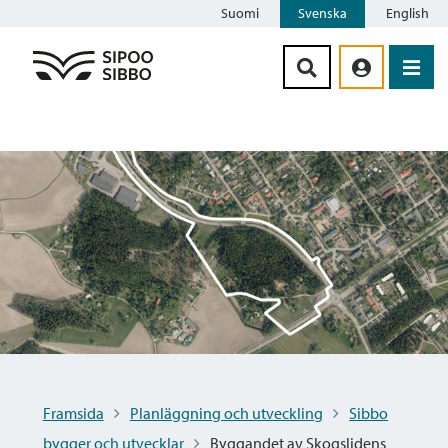
Suomi
Svenska
English
Siirry sisältöön
Framsida
Planläggning och utveckling
Sibbo
bygger och utvecklar
Byggandet av Skogslidens