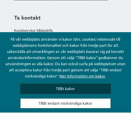
Ta kontakt
Kundservice SibboInfo
På vår webbplats använder vi kakor (dvs. cookies) relaterade till
Ge anonym respons
webbplatsens funktionalitet och kakor från tredje part för att
säkerställa att utvecklingen av vår webbplats baserar sig på korrekt
användarinformation. Genom att välja ”Tillåt kakor” godkänner du
Ställ en fråga eller sköta ditt ärende
användningen av alla kakor. Du kan också surfa på webbplatsen utan
att acceptera kakor från tredje part genom att välja ”Tillåt endast
Kontaktuppgifter
nödvändiga kakor”.
Mer information om kakor
.
Tillåt kakor
Tillåt endast nödvändiga kakor