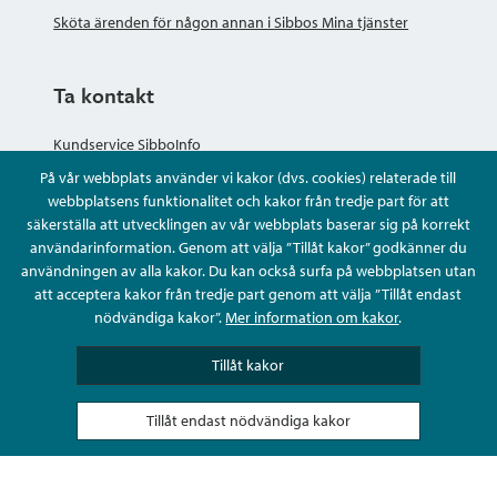
Sköta ärenden för någon annan i Sibbos Mina tjänster
Ta kontakt
Kundservice SibboInfo
På vår webbplats använder vi kakor (dvs. cookies) relaterade till
Ge anonym respons
webbplatsens funktionalitet och kakor från tredje part för att
säkerställa att utvecklingen av vår webbplats baserar sig på korrekt
användarinformation. Genom att välja ”Tillåt kakor” godkänner du
Ställ en fråga eller sköta ditt ärende
användningen av alla kakor. Du kan också surfa på webbplatsen utan
att acceptera kakor från tredje part genom att välja ”Tillåt endast
Kontaktuppgifter
nödvändiga kakor”.
Mer information om kakor
.
Tillåt kakor
Tillåt endast nödvändiga kakor