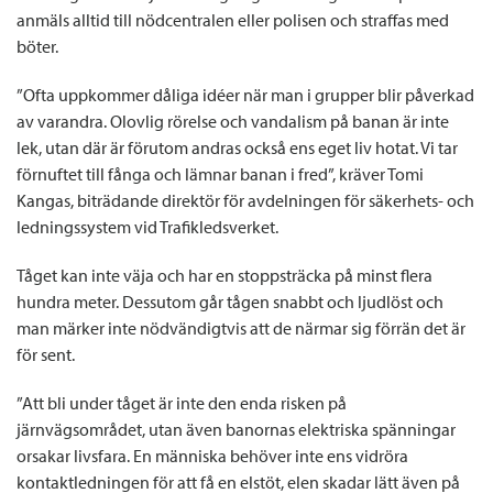
anmäls alltid till nödcentralen eller polisen och straffas med
böter.
”Ofta uppkommer dåliga idéer när man i grupper blir påverkad
av varandra. Olovlig rörelse och vandalism på banan är inte
lek, utan där är förutom andras också ens eget liv hotat. Vi tar
förnuftet till fånga och lämnar banan i fred”, kräver Tomi
Kangas, biträdande direktör för avdelningen för säkerhets- och
ledningssystem vid Trafikledsverket.
Tåget kan inte väja och har en stoppsträcka på minst flera
hundra meter. Dessutom går tågen snabbt och ljudlöst och
man märker inte nödvändigtvis att de närmar sig förrän det är
för sent.
”Att bli under tåget är inte den enda risken på
järnvägsområdet, utan även banornas elektriska spänningar
orsakar livsfara. En människa behöver inte ens vidröra
kontaktledningen för att få en elstöt, elen skadar lätt även på