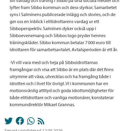
sin vardag och träning i Sibbo på sina sociala medier och
lyfter fram Sibbo kommun och dess styrkor. Samarbetet
syns i Salminens publicerade inlägg och stories, och de
ger oss en inblick i elitidrottarens vardag ur ett
Sibboperspektiv. Salminen dyker också upp i
Sibboevenemang och Sibbos logo pryder hennes
träningskläder. Sibbo kommun betalar 7 000 euro till
idrottaren för samarbetsavtalet. Avtalsperioden är ett år.
-Vi vill vara med och heja på Sibboidrottarnas
framgångar och visa att Sibbo är en plats där det finns
utrymme att växa, utvecklas och ha framgång både i
idrotten och i livet för övrigt. Vi i kommunen har en
motionsvänlig attityd och goda idrottsmöjligheter för
både elitidrottare och vanliga motionärer, konstaterar
kommundirektör Mikael Grannas.
Senast uppdaterad 12.05.2026