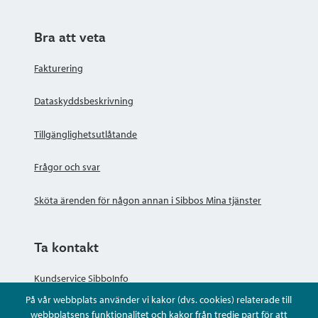
Bra att veta
Fakturering
Dataskyddsbeskrivning
Tillgänglighetsutlåtande
Frågor och svar
Sköta ärenden för någon annan i Sibbos Mina tjänster
Ta kontakt
Kundservice SibboInfo
På vår webbplats använder vi kakor (dvs. cookies) relaterade till
Ge anonym respons
webbplatsens funktionalitet och kakor från tredje part för att