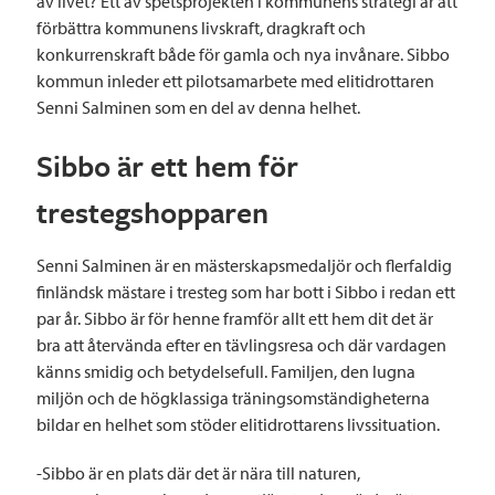
av livet? Ett av spetsprojekten i kommunens strategi är att
förbättra kommunens livskraft, dragkraft och
konkurrenskraft både för gamla och nya invånare. Sibbo
kommun inleder ett pilotsamarbete med elitidrottaren
Senni Salminen som en del av denna helhet.
Sibbo är ett hem för
trestegshopparen
Senni Salminen är en mästerskapsmedaljör och flerfaldig
finländsk mästare i tresteg som har bott i Sibbo i redan ett
par år. Sibbo är för henne framför allt ett hem dit det är
bra att återvända efter en tävlingsresa och där vardagen
känns smidig och betydelsefull. Familjen, den lugna
miljön och de högklassiga träningsomständigheterna
bildar en helhet som stöder elitidrottarens livssituation.
-Sibbo är en plats där det är nära till naturen,