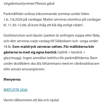
Ungdomsutrymmet Pleissis gård.
Parkmåltider ordnas inkommande sommar under tiden
1.6.-7.8.2026 på vardagar. Maten serveras utomhus på vardagar
kl. 11.30–12.00, så kom ihåg att klä dig enligt väder! .
Gratislunchen som bjuds i parken är antingen soppa eller låda,
och den serveras varje vardag till Sibbobarn och -unga under
18 år.
Som matdryck serveras vatten. För måltiderna bör
gästerna ta med sig egna bestick
(tallrik + bestick +
glas/mugg). Ingen anmälan behövs för parkmåltiderna. Barn
under skolåldern ska äta tillsammans med en vårdnadshavare
eller annan ansvarsperson.
Menyerna:
MATLISTA 2026
Varmt välkommen att äta och njuta!