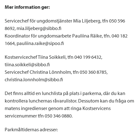
Mer information ger:
Servicechef för ungdomstjänster Mia Liljeberg, tfn 050 596
8692, mia.liljeberg@sibbo.fi
Koordinator för ungdomsarbete Pauliina Räike, tfn. 040 182
1664, pauliina.raike@sipoo.fi
Kostservicechef Tiina Soikkeli, tfn 040 199 6432,
tiina.soikkeli@sibbo.fi
Servicechef Christina Lönnholm, tfn 050 360 8785,
christina.lonnholm@sibbo.fi
Det finns alltid en lunchlista på plats i parkerna, där du kan
kontrollera lunchernas råvarulistor. Dessutom kan du fråga om
matens ingredienser genom att ringa Kostservicens
servicenummer tfn 050 346 0880.
Parkmåltidernas adresser: