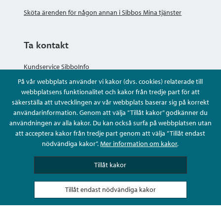
Sköta ärenden för någon annan i Sibbos Mina tjänster
Ta kontakt
Kundservice SibboInfo
På vår webbplats använder vi kakor (dvs. cookies) relaterade till
Ge anonym respons
webbplatsens funktionalitet och kakor från tredje part för att
säkerställa att utvecklingen av vår webbplats baserar sig på korrekt
användarinformation. Genom att välja ”Tillåt kakor” godkänner du
Ställ en fråga eller sköta ditt ärende
användningen av alla kakor. Du kan också surfa på webbplatsen utan
att acceptera kakor från tredje part genom att välja ”Tillåt endast
Kontaktuppgifter
nödvändiga kakor”.
Mer information om kakor
.
Tillåt kakor
Tillåt endast nödvändiga kakor