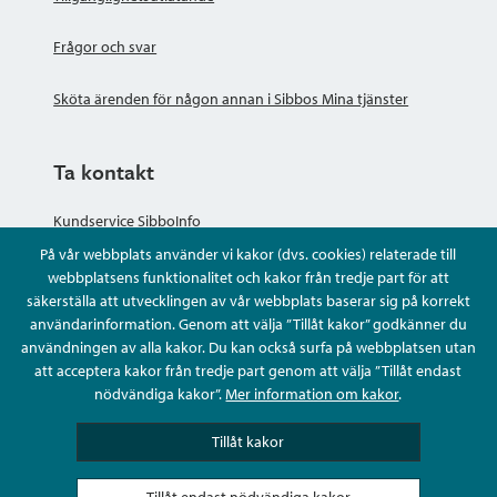
Frågor och svar
Sköta ärenden för någon annan i Sibbos Mina tjänster
Ta kontakt
Kundservice SibboInfo
På vår webbplats använder vi kakor (dvs. cookies) relaterade till
Ge anonym respons
webbplatsens funktionalitet och kakor från tredje part för att
säkerställa att utvecklingen av vår webbplats baserar sig på korrekt
användarinformation. Genom att välja ”Tillåt kakor” godkänner du
Ställ en fråga eller sköta ditt ärende
användningen av alla kakor. Du kan också surfa på webbplatsen utan
att acceptera kakor från tredje part genom att välja ”Tillåt endast
Kontaktuppgifter
nödvändiga kakor”.
Mer information om kakor
.
Tillåt kakor