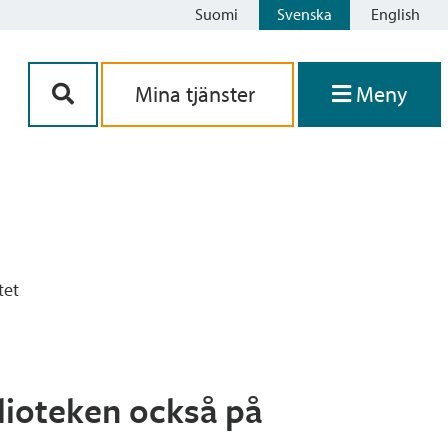
Suomi
Svenska
English
Siirry sisältöön
Mina tjänster
Meny
tet
blioteken också på