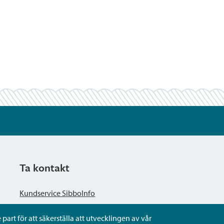
Ta kontakt
Kundservice SibboInfo
part för att säkerställa att utvecklingen av vår
Ge anonym respons