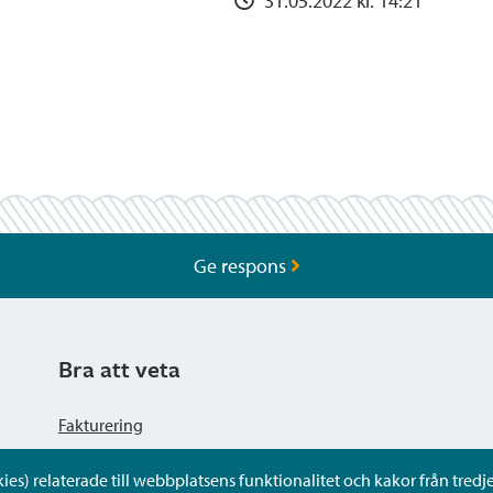
31.05.2022 kl. 14:21
Ge respons
Bra att veta
Fakturering
s) relaterade till webbplatsens funktionalitet och kakor från tredje 
Dataskyddsbeskrivning