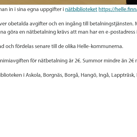
an in i sina egna uppgifter i
nätbiblioteket
https://helle.finna
över obetalda avgifter och en ingång till betalningstjänsten
unna göra en nätbetalning krävs att man har en e-postadress 
stad och fördelas senare till de olika Helle-kommunerna.
nimiavgift​en för nätbetalning är 2€. Summor mindre än 2€ må
lioteken i Askola, Borgnäs, Borgå, Hangö, Ingå, Lappträsk,