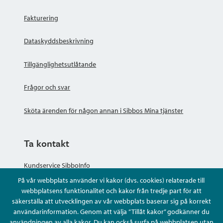
Fakturering
Dataskyddsbeskrivning
Tillgänglighetsutlåtande
Frågor och svar
Sköta ärenden för någon annan i Sibbos Mina tjänster
Ta kontakt
Kundservice SibboInfo
På vår webbplats använder vi kakor (dvs. cookies) relaterade till
Ge anonym respons
webbplatsens funktionalitet och kakor från tredje part för att
säkerställa att utvecklingen av vår webbplats baserar sig på korrekt
användarinformation. Genom att välja ”Tillåt kakor” godkänner du
Ställ en fråga eller sköta ditt ärende
användningen av alla kakor. Du kan också surfa på webbplatsen utan