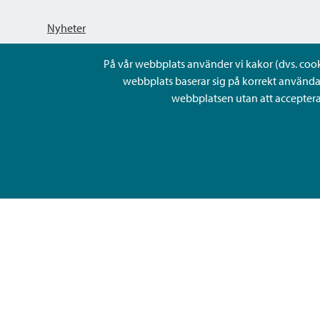
Nyheter
På vår webbplats använder vi kakor (dvs. cookie
Kungörelser
webbplats baserar sig på korrekt använda
webbplatsen utan att acceptera 
Evenemang
Lediga arbetsplatser och rekrytering