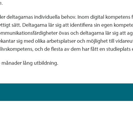
e.
der deltagarnas individuella behov. Inom digital kompetens f
nyttigt sätt. Deltagarna lär sig att identifiera sin egen komp
mmunikationsfärdigheter övas och deltagarna lär sig att ager
ntar sig med olika arbetsplatser och möjlighet till vidareut
slivskompetens, och de flesta av dem har fått en studieplats e
tre månader lång utbildning.