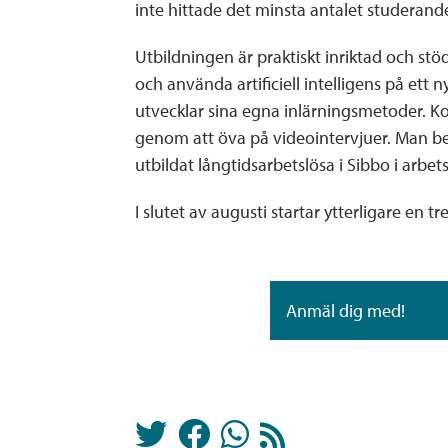
inte hittade det minsta antalet studerand
Utbildningen är praktiskt inriktad och stö
och använda artificiell intelligens på ett 
utvecklar sina egna inlärningsmetoder. Ko
genom att öva på videointervjuer. Man beka
utbildat långtidsarbetslösa i Sibbo i arbet
I slutet av augusti startar ytterligare en 
Anmäl dig med!