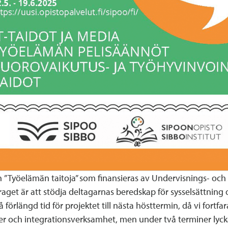
n ”Työelämän taitoja” som finansieras av Undervisnings- och
raget är att stödja deltagarnas beredskap för sysselsättning 
 förlängd tid för projektet till nästa hösttermin, då vi fortf
r och integrationsverksamhet, men under två terminer lyckad