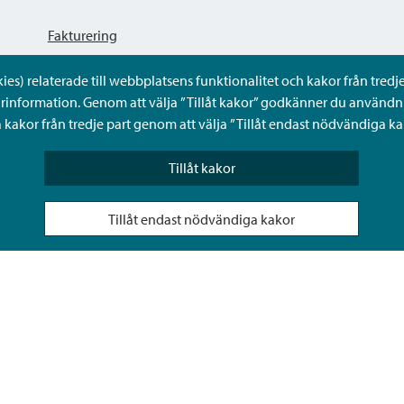
Fakturering
s) relaterade till webbplatsens funktionalitet och kakor från tredje 
Dataskyddsbeskrivning
rinformation. Genom att välja ”Tillåt kakor” godkänner du användni
kakor från tredje part genom att välja ”Tillåt endast nödvändiga ka
Tillgänglighetsutlåtande
Tillåt kakor
Frågor och svar
Tillåt endast nödvändiga kakor
Sköta ärenden för någon annan i Sibbos Mina tjänster