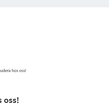
udera hos oss!
 oss!