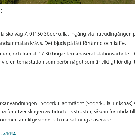
:
kulla skolväg 7, 01150 Söderkulla. Ingång via huvudingången 
rhandsanmälan krävs. Det bjuds på lätt förtäring och kaffe.
on, och från kl. 17.30 börjar temabaserat stationsarbete. Du 
 vid en temastation som berör något som är viktigt för dig, 
?
kanvändningen i Söderkullaområdet (Söderkulla, Eriksnäs) s
na för utvecklingen av tätortens struktur, såsom framtida ti
tommen är riktgivande och målsättningsbaserade.
/sv/KR4.