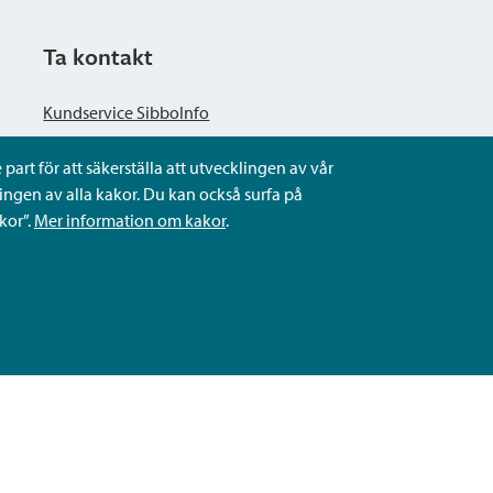
Ta kontakt
Kundservice SibboInfo
part för att säkerställa att utvecklingen av vår
Ge anonym respons
ngen av alla kakor. Du kan också surfa på
kor”.
Mer information om kakor
.
Ställ en fråga eller sköta ditt ärende
Kontaktuppgifter