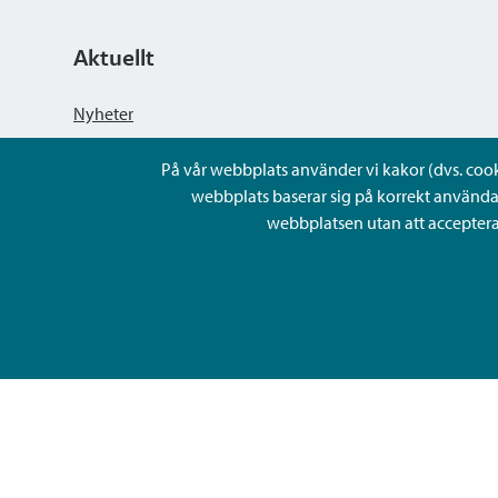
Aktuellt
Nyheter
På vår webbplats använder vi kakor (dvs. cookie
Kungörelser
webbplats baserar sig på korrekt använda
webbplatsen utan att acceptera 
Evenemang
Lediga arbetsplatser och rekrytering