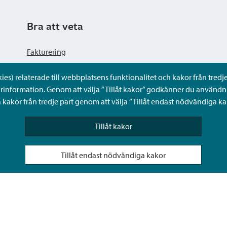
Bra att veta
Fakturering
s) relaterade till webbplatsens funktionalitet och kakor från tredje 
Dataskyddsbeskrivning
rinformation. Genom att välja ”Tillåt kakor” godkänner du användni
kakor från tredje part genom att välja ”Tillåt endast nödvändiga ka
Tillgänglighetsutlåtande
Tillåt kakor
Frågor och svar
Tillåt endast nödvändiga kakor
Sköta ärenden för någon annan i Sibbos Mina tjänster