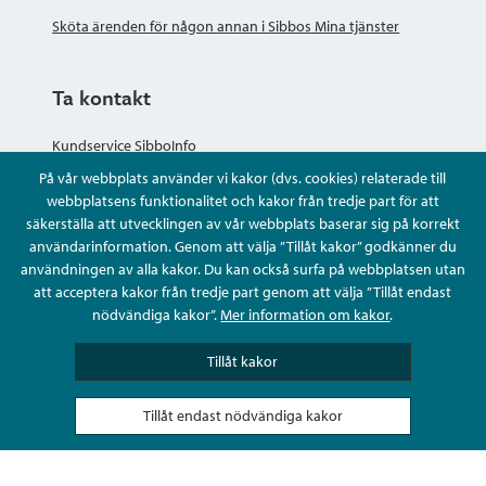
Sköta ärenden för någon annan i Sibbos Mina tjänster
Ta kontakt
Kundservice SibboInfo
På vår webbplats använder vi kakor (dvs. cookies) relaterade till
Ge anonym respons
webbplatsens funktionalitet och kakor från tredje part för att
säkerställa att utvecklingen av vår webbplats baserar sig på korrekt
användarinformation. Genom att välja ”Tillåt kakor” godkänner du
Ställ en fråga eller sköta ditt ärende
användningen av alla kakor. Du kan också surfa på webbplatsen utan
att acceptera kakor från tredje part genom att välja ”Tillåt endast
Kontaktuppgifter
nödvändiga kakor”.
Mer information om kakor
.
Tillåt kakor
Tillåt endast nödvändiga kakor