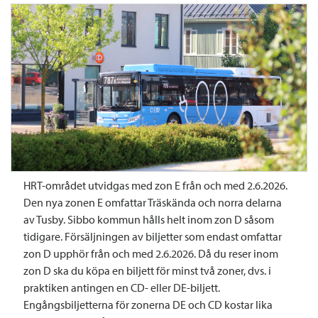
HRT-området utvidgas med zon E från och med 2.6.2026.
Den nya zonen E omfattar Träskända och norra delarna
av Tusby. Sibbo kommun hålls helt inom zon D såsom
tidigare. Försäljningen av biljetter som endast omfattar
zon D upphör från och med 2.6.2026. Då du reser inom
zon D ska du köpa en biljett för minst två zoner, dvs. i
praktiken antingen en CD- eller DE-biljett.
Engångsbiljetterna för zonerna DE och CD kostar lika