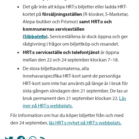
Det går inte att köpa HRT:s biljetter eller ladda HRT-
kortet på
försäljningsställen
(R-kiosker, S-Marketar,
Alepa-butiker och Prismor)
samt HRT:s och
kommunernas serviceställen
(
SibboInfo
).
Serviceställena är dock öppna och ger
rådgivning i frågor om biljettköp och resandet.
HRT:s serviceställe och telefontjänst
är öppna
mellan den 22 och 24 september klockan 7–18.
De stora biljettautomaterna, alla
innehavarspecifika HRT-kort samt de personliga
HRT-kort som inte har använts på länge är i bruk för
sista gången söndagen den 21 september. De tas ur
bruk permanent den 21 september klockan 22.
Läs
mer på HRT:s webbplats.
För information om hur du köper biljetter från och med
den 24 september,
läs HRT:s nyhet på HRT:s webbplats.