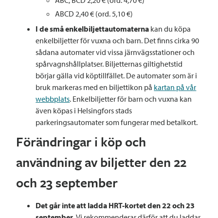
ABC, BCD 2,20 € (ord. 4,70 €)
ABCD 2,40 € (ord. 5,10 €)
I de små enkelbiljettautomaterna
kan du köpa
enkelbiljetter för vuxna och barn. Det finns cirka 90
sådana automater vid vissa järnvägsstationer och
spårvagnshållplatser. Biljetternas giltighetstid
börjar gälla vid köptillfället. De automater som är i
bruk markeras med en biljettikon på
kartan på vår
webbplats
. Enkelbiljetter för barn och vuxna kan
även köpas i Helsingfors stads
parkeringsautomater som fungerar med betalkort.
Förändringar i köp och
användning av biljetter den 22
och 23 september
Det går inte att ladda HRT-kortet den 22 och 23
september.
Vi rekommenderar därför att du laddar