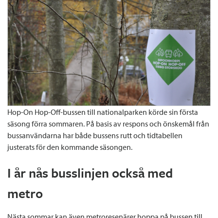
Hop-On Hop-Off-bussen till nationalparken körde sin första
säsong förra sommaren. På basis av respons och önskemål från
bussanvändarna har både bussens rutt och tidtabellen
justerats för den kommande säsongen.
I år nås busslinjen också med
metro
Nästa sommar kan även metroresenärer hoppa på bussen till