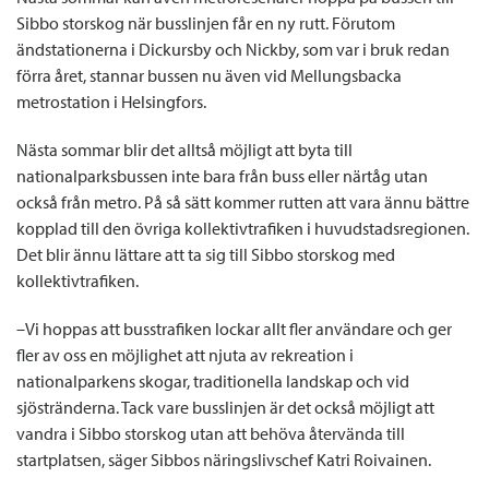
Sibbo storskog när busslinjen får en ny rutt. Förutom
ändstationerna i Dickursby och Nickby, som var i bruk redan
förra året, stannar bussen nu även vid Mellungsbacka
metrostation i Helsingfors.
Nästa sommar blir det alltså möjligt att byta till
nationalparksbussen inte bara från buss eller närtåg utan
också från metro. På så sätt kommer rutten att vara ännu bättre
kopplad till den övriga kollektivtrafiken i huvudstadsregionen.
Det blir ännu lättare att ta sig till Sibbo storskog med
kollektivtrafiken.
–Vi hoppas att busstrafiken lockar allt fler användare och ger
fler av oss en möjlighet att njuta av rekreation i
nationalparkens skogar, traditionella landskap och vid
sjöstränderna. Tack vare busslinjen är det också möjligt att
vandra i Sibbo storskog utan att behöva återvända till
startplatsen, säger Sibbos näringslivschef Katri Roivainen.