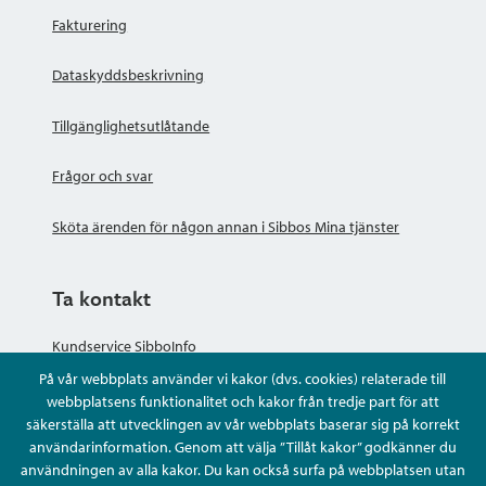
Fakturering
Dataskyddsbeskrivning
Tillgänglighetsutlåtande
Frågor och svar
Sköta ärenden för någon annan i Sibbos Mina tjänster
Ta kontakt
Kundservice SibboInfo
På vår webbplats använder vi kakor (dvs. cookies) relaterade till
Ge anonym respons
webbplatsens funktionalitet och kakor från tredje part för att
säkerställa att utvecklingen av vår webbplats baserar sig på korrekt
användarinformation. Genom att välja ”Tillåt kakor” godkänner du
Ställ en fråga eller sköta ditt ärende
användningen av alla kakor. Du kan också surfa på webbplatsen utan