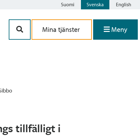
Suomi
Svenska
English
Siirry sisältöön
Mina tjänster
Meny
 Sibbo
 tillfälligt i