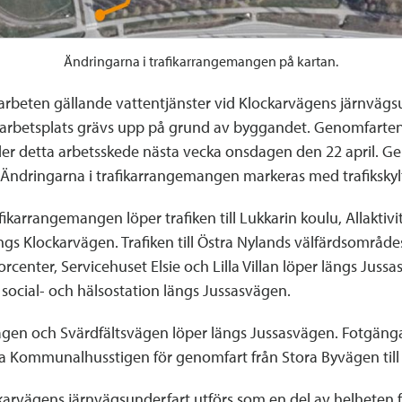
Ändringarna i trafikarrangemangen på kartan.
ggarbeten gällande vattentjänster vid Klockarvägens järnvägs
arbetsplats grävs upp på grund av byggandet. Genomfarten 
r detta arbetsskede nästa vecka onsdagen den 22 april. Gen
 Ändringarna i trafikarrangemangen markeras med trafiksky
ikarrangemangen löper trafiken till Lukkarin koulu, Allaktivi
ngs Klockarvägen. Trafiken till Östra Nylands välfärdsområde
center, Servicehuset Elsie och Lilla Villan löper längs Jussa
 social- och hälsostation längs Jussasvägen.
vägen och Svärdfältsvägen löper längs Jussasvägen. Fotgänga
da Kommunalhusstigen för genomfart från Stora Byvägen till
arvägens järnvägsunderfart utförs som en del av helheten f