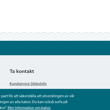
Ta kontakt
Kundservice SibboInfo
part för att säkerställa att utvecklingen av vår
Ge anonym respons
ngen av alla kakor. Du kan också surfa på
kor”.
Mer information om kakor
.
Ställ en fråga eller sköta ditt ärende