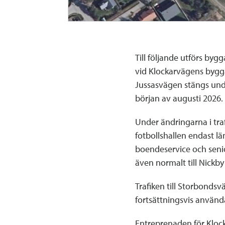
Till följande utförs by
vid Klockarvägens bygg
Jussasvägen stängs unde
början av augusti 2026.
Under ändringarna i traf
fotbollshallen endast lä
boendeservice och senior
även normalt till Nickby
Trafiken till Storbonds
fortsättningsvis använ
Entreprenaden för Klock