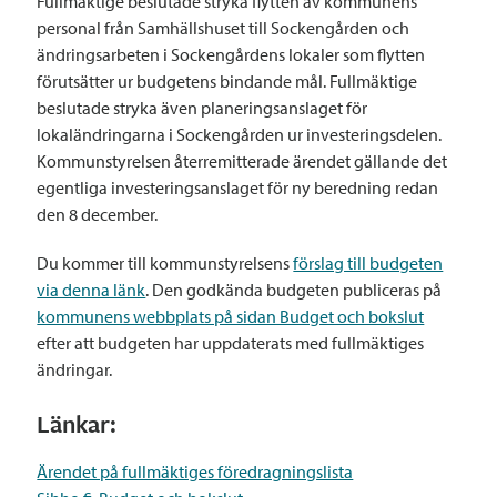
Fullmäktige beslutade stryka flytten av kommunens
personal från Samhällshuset till Sockengården och
ändringsarbeten i Sockengårdens lokaler som flytten
förutsätter ur budgetens bindande mål. Fullmäktige
beslutade stryka även planeringsanslaget för
lokaländringarna i Sockengården ur investeringsdelen.
Kommunstyrelsen återremitterade ärendet gällande det
egentliga investeringsanslaget för ny beredning redan
den 8 december.
Du kommer till kommunstyrelsens
förslag till budgeten
via denna länk
. Den godkända budgeten publiceras på
kommunens webbplats på sidan Budget och bokslut
efter att budgeten har uppdaterats med fullmäktiges
ändringar.
Länkar:
Ärendet på fullmäktiges föredragningslista