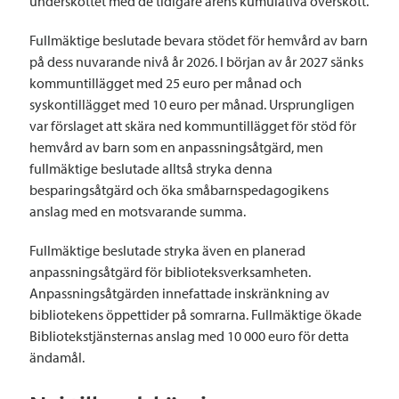
underskottet med de tidigare årens kumulativa överskott.
Fullmäktige beslutade bevara stödet för hemvård av barn
på dess nuvarande nivå år 2026. I början av år 2027 sänks
kommuntillägget med 25 euro per månad och
syskontillägget med 10 euro per månad. Ursprungligen
var förslaget att skära ned kommuntillägget för stöd för
hemvård av barn som en anpassningsåtgärd, men
fullmäktige beslutade alltså stryka denna
besparingsåtgärd och öka småbarnspedagogikens
anslag med en motsvarande summa.
Fullmäktige beslutade stryka även en planerad
anpassningsåtgärd för biblioteksverksamheten.
Anpassningsåtgärden innefattade inskränkning av
bibliotekens öppettider på somrarna. Fullmäktige ökade
Bibliotekstjänsternas anslag med 10 000 euro för detta
ändamål.