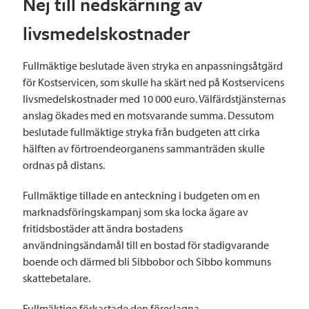
Nej till nedskärning av
livsmedelskostnader
Fullmäktige beslutade även stryka en anpassningsåtgärd
för Kostservicen, som skulle ha skärt ned på Kostservicens
livsmedelskostnader med 10 000 euro. Välfärdstjänsternas
anslag ökades med en motsvarande summa. Dessutom
beslutade fullmäktige stryka från budgeten att cirka
hälften av förtroendeorganens sammanträden skulle
ordnas på distans.
Fullmäktige tillade en anteckning i budgeten om en
marknadsföringskampanj som ska locka ägare av
fritidsbostäder att ändra bostadens
användningsändamål till en bostad för stadigvarande
boende och därmed bli Sibbobor och Sibbo kommuns
skattebetalare.
Fullmäktige förkastade den föreslagna