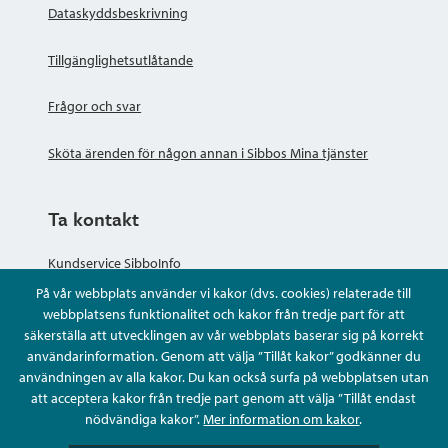
Dataskyddsbeskrivning
Tillgänglighetsutlåtande
Frågor och svar
Sköta ärenden för någon annan i Sibbos Mina tjänster
Ta kontakt
Kundservice SibboInfo
På vår webbplats använder vi kakor (dvs. cookies) relaterade till
Ge anonym respons
webbplatsens funktionalitet och kakor från tredje part för att
säkerställa att utvecklingen av vår webbplats baserar sig på korrekt
användarinformation. Genom att välja ”Tillåt kakor” godkänner du
Ställ en fråga eller sköta ditt ärende
användningen av alla kakor. Du kan också surfa på webbplatsen utan
att acceptera kakor från tredje part genom att välja ”Tillåt endast
Kontaktuppgifter
nödvändiga kakor”.
Mer information om kakor
.