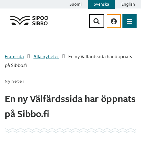
Suomi
Svenska
English
Siirry sisältöön
Framsida
Alla nyheter
En ny Välfärdssida har öppnats
på Sibbo.fi
Nyheter
En ny Välfärdssida har öppnats
på Sibbo.fi