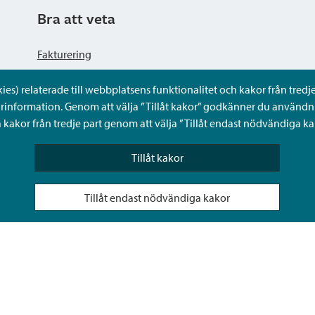
Bra att veta
Fakturering
s) relaterade till webbplatsens funktionalitet och kakor från tredje 
Dataskyddsbeskrivning
rinformation. Genom att välja ”Tillåt kakor” godkänner du användni
kakor från tredje part genom att välja ”Tillåt endast nödvändiga ka
Tillgänglighetsutlåtande
Tillåt kakor
Frågor och svar
Tillåt endast nödvändiga kakor
Sköta ärenden för någon annan i Sibbos Mina tjänster