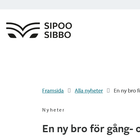
Framsida
Alla nyheter
En ny bro f
Nyheter
En ny bro för gång- o