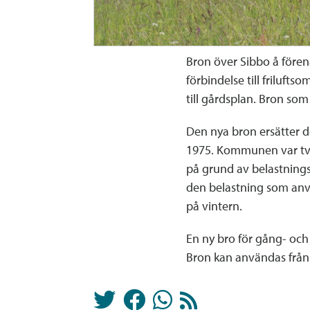
Bron över Sibbo å före
förbindelse till friluf
till gårdsplan. Bron som
Den nya bron ersätter 
1975. Kommunen var tvu
på grund av belastnings
den belastning som an
på vintern.
En ny bro för gång- oc
Bron kan användas från