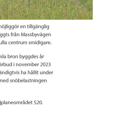
jliggör en tillgänglig
 byggts från Massbyvägen
kulla centrum smidigare.
mla bron byggdes år
förbud i november 2023
ndigtvis ha hållit under
 med snöbelastningen
ljplaneområdet S20.