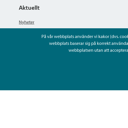
Aktuellt
Nyheter
På vår webbplats använder vi kakor (dvs. cookie
Kungörelser
webbplats baserar sig på korrekt använda
webbplatsen utan att acceptera 
Evenemang
Lediga arbetsplatser och rekrytering