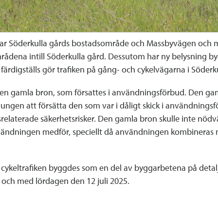
nar Söderkulla gårds bostadsområde och Massbyvägen och mö
tsområdena intill Söderkulla gård. Dessutom har ny belysning
 färdigställs gör trafiken på gång- och cykelvägarna i Söder
den gamla bron, som försattes i användningsförbud. Den ga
ngen att försätta den som var i dåligt skick i användnings
relaterade säkerhetsrisker. Den gamla bron skulle inte nödvä
vändningen medför, speciellt då användningen kombineras
h cykeltrafiken byggdes som en del av byggarbetena på deta
 och med lördagen den 12 juli 2025.