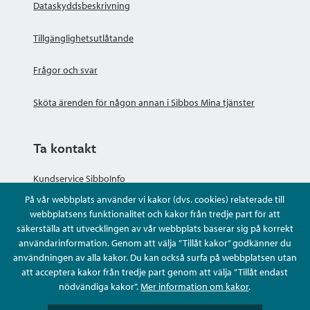
Dataskyddsbeskrivning
Tillgänglighetsutlåtande
Frågor och svar
Sköta ärenden för någon annan i Sibbos Mina tjänster
Ta kontakt
Kundservice SibboInfo
På vår webbplats använder vi kakor (dvs. cookies) relaterade till
Ge anonym respons
webbplatsens funktionalitet och kakor från tredje part för att
säkerställa att utvecklingen av vår webbplats baserar sig på korrekt
användarinformation. Genom att välja ”Tillåt kakor” godkänner du
Ställ en fråga eller sköta ditt ärende
användningen av alla kakor. Du kan också surfa på webbplatsen utan
att acceptera kakor från tredje part genom att välja ”Tillåt endast
Kontaktuppgifter
nödvändiga kakor”.
Mer information om kakor
.