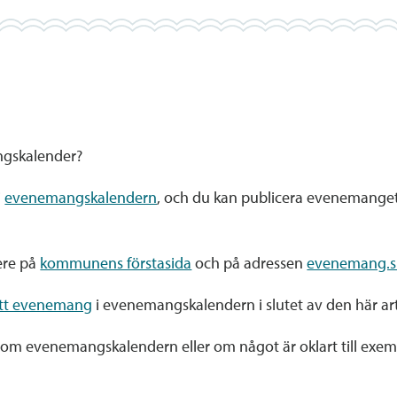
ngskalender?
i
evenemangskalendern
, och du kan publicera evenemanget a
ere på
kommunens förstasida
och på adressen
evenemang.si
ett evenemang
i evenemangskalendern i slutet av den här art
or om evenemangskalendern eller om något är oklart till exem