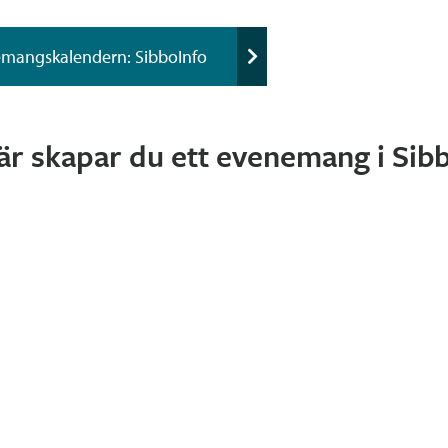
emangskalendern: SibboInfo
här skapar du ett evenemang i Sib