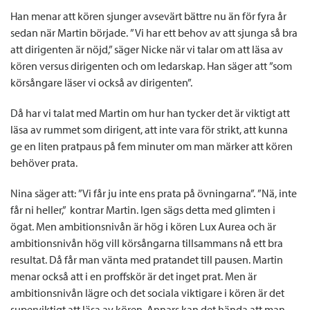
Han menar att kören sjunger avsevärt bättre nu än för fyra år
sedan när Martin började. ” Vi har ett behov av att sjunga så bra
att dirigenten är nöjd,” säger Nicke när vi talar om att läsa av
kören versus dirigenten och om ledarskap. Han säger att ”som
körsångare läser vi också av dirigenten”.
Då har vi talat med Martin om hur han tycker det är viktigt att
läsa av rummet som dirigent, att inte vara för strikt, att kunna
ge en liten pratpaus på fem minuter om man märker att kören
behöver prata.
Nina säger att: ”Vi får ju inte ens prata på övningarna”. ”Nä, inte
får ni heller,” kontrar Martin. Igen sägs detta med glimten i
ögat. Men ambitionsnivån är hög i kören Lux Aurea och är
ambitionsnivån hög vill körsångarna tillsammans nå ett bra
resultat. Då får man vänta med pratandet till pausen. Martin
menar också att i en proffskör är det inget prat. Men är
ambitionsnivån lägre och det sociala viktigare i kören är det
superviktigt att läsa av kören. Annars kan det hända att man