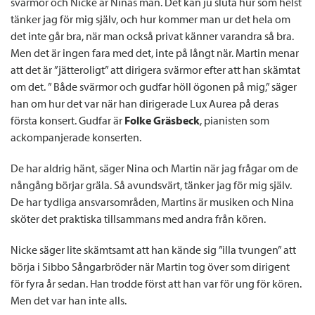
svärmor och Nicke är Ninas man. Det kan ju sluta hur som helst
tänker jag för mig själv, och hur kommer man ur det hela om
det inte går bra, när man också privat känner varandra så bra.
Men det är ingen fara med det, inte på långt när. Martin menar
att det är ”jätteroligt” att dirigera svärmor efter att han skämtat
om det. ” Både svärmor och gudfar höll ögonen på mig,” säger
han om hur det var när han dirigerade Lux Aurea på deras
första konsert. Gudfar är
Folke Gräsbeck
, pianisten som
ackompanjerade konserten.
De har aldrig hänt, säger Nina och Martin när jag frågar om de
nångång börjar gräla. Så avundsvärt, tänker jag för mig själv.
De har tydliga ansvarsområden, Martins är musiken och Nina
sköter det praktiska tillsammans med andra från kören.
Nicke säger lite skämtsamt att han kände sig ”illa tvungen” att
börja i Sibbo Sångarbröder när Martin tog över som dirigent
för fyra år sedan. Han trodde först att han var för ung för kören.
Men det var han inte alls.