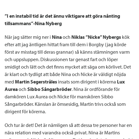
”I en instabil tid är det ännu viktigare att göra nånting
tillsammans”-Nina Nyberg
När jag sätter mig ner i
Nina
och
Niklas ”Nicke” Nybergs
kök
efter att jag äntligen hittat fram till dem i Borgby (jag körde
först av misstag till deras grannar) så känns stämningen varm
och uppsluppen. Diskussionen tar genast fart och löper
smidigt och lätt och det finns mycket att säga om körlivet. Det
är klart och tydligt att både Nina och Nicke är väldigt nöjda
med
Martin
Segerstråles
insats som dirigent i körerna
Lux
Aurea
och
Sibbo Sångarbröder
. Nina är ordförande för
damkören Lux Aurea och Nicke för manskören Sibbo
Sångarbröder. Känslan är ömsesidig, Martin trivs också som
dirigent för körerna.
Och tur är det! Det är nämligen så att dessa tre personer har en
nära relation med varandra också privat. Nina är Martins