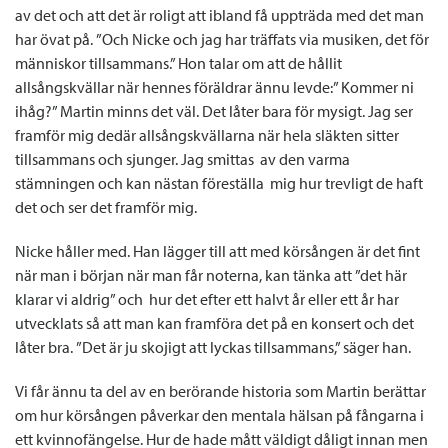
av det och att det är roligt att ibland få uppträda med det man
har övat på. ”Och Nicke och jag har träffats via musiken, det för
människor tillsammans.” Hon talar om att de hållit
allsångskvällar när hennes föräldrar ännu levde:” Kommer ni
ihåg?” Martin minns det väl. Det låter bara för mysigt. Jag ser
framför mig dedär allsångskvällarna när hela släkten sitter
tillsammans och sjunger. Jag smittas av den varma
stämningen och kan nästan föreställa mig hur trevligt de haft
det och ser det framför mig.
Nicke håller med. Han lägger till att med körsången är det fint
när man i början när man får noterna, kan tänka att ”det här
klarar vi aldrig” och hur det efter ett halvt år eller ett år har
utvecklats så att man kan framföra det på en konsert och det
låter bra. ”Det är ju skojigt att lyckas tillsammans,” säger han.
Vi får ännu ta del av en berörande historia som Martin berättar
om hur körsången påverkar den mentala hälsan på fångarna i
ett kvinnofängelse. Hur de hade mått väldigt dåligt innan men