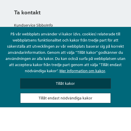
Ta kontakt
Kundservice SibboInfo
På vår webbplats använder vi kakor (dvs. cookies) relaterade till
Ge anonym respons
webbplatsens funktionalitet och kakor från tredje part för att
säkerställa att utvecklingen av vår webbplats baserar sig på korrekt
användarinformation. Genom att välja ”Tillåt kakor” godkänner du
Ställ en fråga eller sköta ditt ärende
användningen av alla kakor. Du kan också surfa på webbplatsen utan
att acceptera kakor från tredje part genom att välja ”Tillåt endast
Kontaktuppgifter
nödvändiga kakor”.
Mer information om kakor
.
Tillåt kakor
Tillåt endast nödvändiga kakor