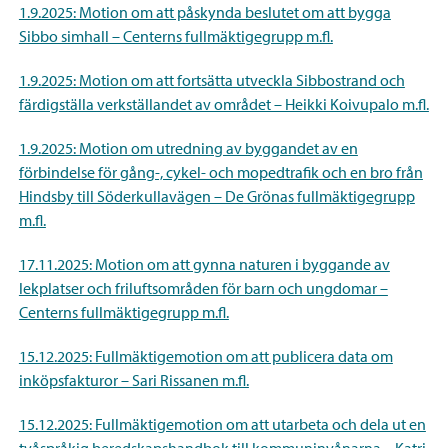
1.9.2025: Motion om att påskynda beslutet om att bygga
Sibbo simhall – Centerns fullmäktigegrupp m.fl.
1.9.2025: Motion om att fortsätta utveckla Sibbostrand och
färdigställa verkställandet av området – Heikki Koivupalo m.fl.
1.9.2025: Motion om utredning av byggandet av en
förbindelse för gång-, cykel- och mopedtrafik och en bro från
Hindsby till Söderkullavägen – De Grönas fullmäktigegrupp
m.fl.
17.11.2025: Motion om att gynna naturen i byggande av
lekplatser och friluftsområden för barn och ungdomar –
Centerns fullmäktigegrupp m.fl.
15.12.2025: Fullmäktigemotion om att publicera data om
inköpsfakturor – Sari Rissanen m.fl.
15.12.2025: Fullmäktigemotion om att utarbeta och dela ut en
tvåspråkig beredskapshandbok till kommuninvånarna – Katri