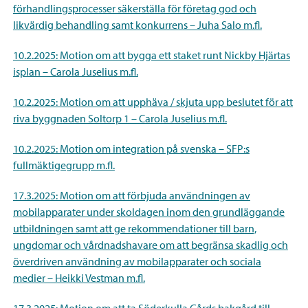
förhandlingsprocesser säkerställa för företag god och
likvärdig behandling samt konkurrens – Juha Salo m.fl.
10.2.2025: Motion om att bygga ett staket runt Nickby Hjärtas
isplan – Carola Juselius m.fl.
10.2.2025: Motion om att upphäva / skjuta upp beslutet för att
riva byggnaden Soltorp 1 – Carola Juselius m.fl.
10.2.2025: Motion om integration på svenska – SFP:s
fullmäktigegrupp m.fl.
17.3.2025: Motion om att förbjuda användningen av
mobilapparater under skoldagen inom den grundläggande
utbildningen samt att ge rekommendationer till barn,
ungdomar och vårdnadshavare om att begränsa skadlig och
överdriven användning av mobilapparater och sociala
medier – Heikki Vestman m.fl.
17.3.2025: Motion om att ta Söderkulla Gårds bakgård till