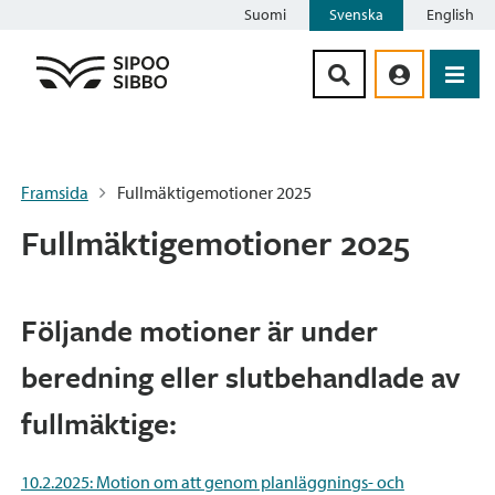
Suomi
Svenska
English
Siirry sisältöön
Framsida
Fullmäktigemotioner 2025
Fullmäktigemotioner 2025
Följande motioner är under
beredning eller slutbehandlade av
fullmäktige:
10.2.2025: Motion om att genom planläggnings- och