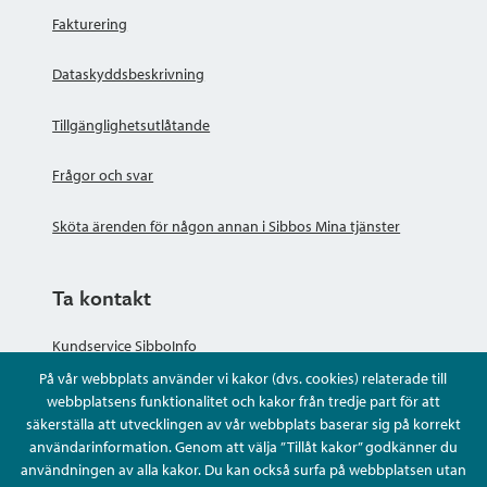
Fakturering
Dataskyddsbeskrivning
Tillgänglighetsutlåtande
Frågor och svar
Sköta ärenden för någon annan i Sibbos Mina tjänster
Ta kontakt
Kundservice SibboInfo
På vår webbplats använder vi kakor (dvs. cookies) relaterade till
Ge anonym respons
webbplatsens funktionalitet och kakor från tredje part för att
säkerställa att utvecklingen av vår webbplats baserar sig på korrekt
användarinformation. Genom att välja ”Tillåt kakor” godkänner du
Ställ en fråga eller sköta ditt ärende
användningen av alla kakor. Du kan också surfa på webbplatsen utan