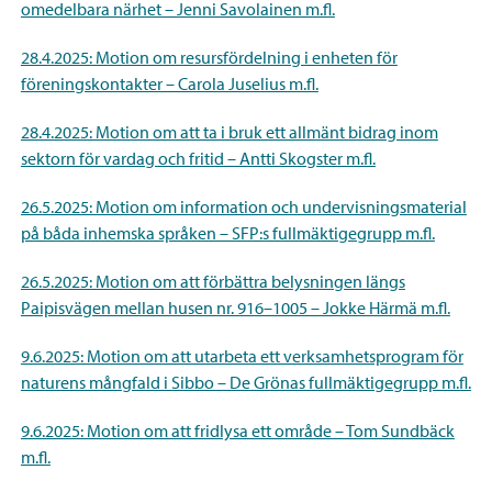
omedelbara närhet – Jenni Savolainen m.fl.
28.4.2025: Motion om resursfördelning i enheten för
föreningskontakter – Carola Juselius m.fl.
28.4.2025: Motion om att ta i bruk ett allmänt bidrag inom
sektorn för vardag och fritid – Antti Skogster m.fl.
26.5.2025: Motion om information och undervisningsmaterial
på båda inhemska språken – SFP:s fullmäktigegrupp m.fl.
26.5.2025: Motion om att förbättra belysningen längs
Paipisvägen mellan husen nr. 916–1005 – Jokke Härmä m.fl.
9.6.2025: Motion om att utarbeta ett verksamhetsprogram för
naturens mångfald i Sibbo – De Grönas fullmäktigegrupp m.fl.
9.6.2025: Motion om att fridlysa ett område – Tom Sundbäck
m.fl.