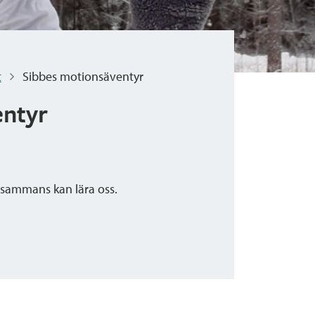
t
Sibbes motionsäventyr
entyr
llsammans kan lära oss.