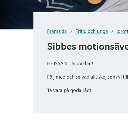
Framsida
Fritid och unga
Idrot
Sibbes motionsäv
HEJSSAN – Sibbe här!
Följ med och se vad allt skoj som vi ti
Ta vara på goda råd!