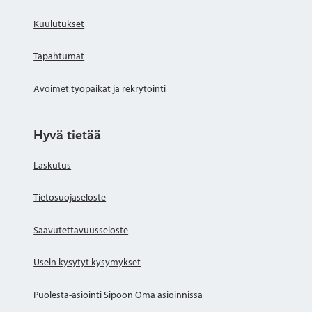
Kuulutukset
Tapahtumat
Avoimet työpaikat ja rekrytointi
Hyvä tietää
Laskutus
Tietosuojaseloste
Saavutettavuusseloste
Usein kysytyt kysymykset
Puolesta-asiointi Sipoon Oma asioinnissa