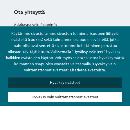
Ota yhteyttä
Asiakaspalvelu SipooInfo
Käytämme sivustollamme sivuston toiminnallisuuteen liittyviä
Anna palautetta nimettömästi
evästeitä (cookies) sekä kolmannen osapuolen evästeitä, jotka
mahdollistavat sen, että sivustomme kehittäminen perustuu
oikeaan käyttäjätietoon. Valitsemalla "Hyväksy evästeet", hyväksyt
Kysy tai asioi
kaikkien evästeiden käytön. Voit myös selata sivustoa hyväksymättä
kolmannen osapuolen evästeitä valitsemalla "Hyväksy vain
Yhteystiedot
välttämättömät evästeet".
Lisätietoa evästeistä
.
Hyväksy evästeet
Hyväksy vain välttämättömät evästeet