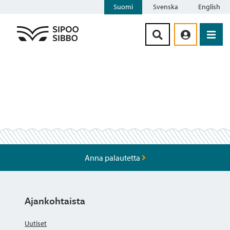
Suomi
Svenska
English
Siirry sisältöön
Anna palautetta
Ajankohtaista
Uutiset