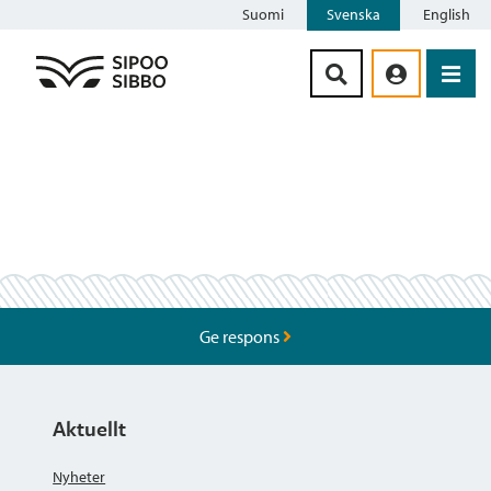
Suomi
Svenska
English
Siirry sisältöön
Ge respons
Aktuellt
Nyheter