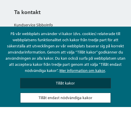
Ta kontakt
Kundservice SibboInfo
På vår webbplats använder vi kakor (dvs. cookies) relaterade till
Ge anonym respons
webbplatsens funktionalitet och kakor från tredje part för att
säkerställa att utvecklingen av vår webbplats baserar sig på korrekt
användarinformation. Genom att välja ”Tillåt kakor” godkänner du
Ställ en fråga eller sköta ditt ärende
användningen av alla kakor. Du kan också surfa på webbplatsen utan
att acceptera kakor från tredje part genom att välja ”Tillåt endast
Kontaktuppgifter
nödvändiga kakor”.
Mer information om kakor
.
Tillåt kakor
Tillåt endast nödvändiga kakor