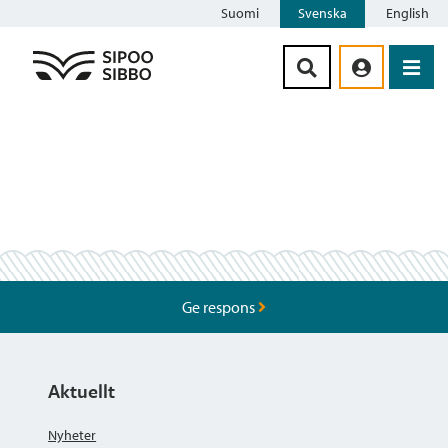
Suomi
Svenska
English
Siirry sisältöön
Ge respons
Aktuellt
Nyheter