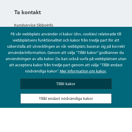
Ta kontakt
Kundservice SibboInfo
På vår webbplats använder vi kakor (dvs. cookies) relaterade till
Ge anonym respons
webbplatsens funktionalitet och kakor från tredje part för att
säkerställa att utvecklingen av vår webbplats baserar sig på korrekt
användarinformation. Genom att välja ”Tillåt kakor” godkänner du
Ställ en fråga eller sköta ditt ärende
användningen av alla kakor. Du kan också surfa på webbplatsen utan
att acceptera kakor från tredje part genom att välja ”Tillåt endast
Kontaktuppgifter
nödvändiga kakor”.
Mer information om kakor
.
Tillåt kakor
Tillåt endast nödvändiga kakor