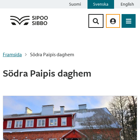
Suomi
Svenska
English
Siirry sisältöön
Framsida
Södra Paipis daghem
Södra Paipis daghem