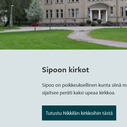
Sipoon kirkot
Sipoo on poikkeuksellinen kunta siinä mi
sijaitsee peräti kaksi upeaa kirkkoa.
Tutustu Nikkilän kirkkoihin tästä