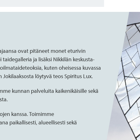
majaansa ovat pitäneet monet eturivin
 taidegalleria ja lisäksi Nikkilän keskusta-
koilmataideteoksia, kuten oheisessa kuvassa
n Jokilaaksosta löytyvä teos Spiritus Lux.
mme kunnan palveluita kaikenikäisille sekä
sta.
alojen kanssa. Toimimme
na paikallisesti, alueellisesti sekä