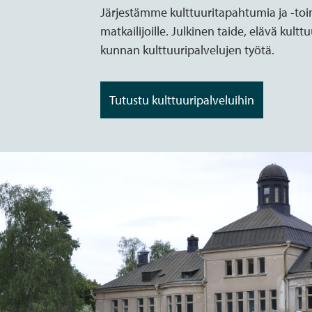
Järjestämme kulttuuritapahtumia ja -toimin
matkailijoille. Julkinen taide, elävä kult
kunnan kulttuuripalvelujen työtä.
Tutustu kulttuuripalveluihin