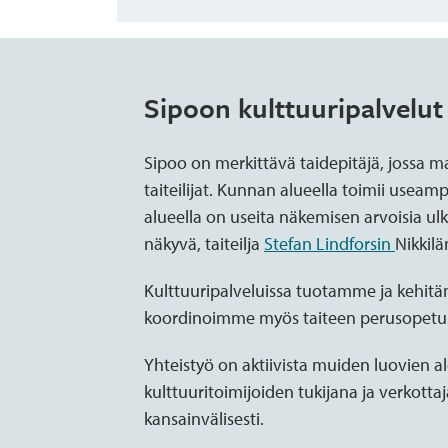
Sipoon kulttuuripalvelut
Sipoo on merkittävä taidepitäjä, jossa 
taiteilijat. Kunnan alueella toimii useampi
alueella on useita näkemisen arvoisia ul
näkyvä, taiteilja
Stefan Lindforsin
Nikkilä
Kulttuuripalveluissa tuotamme ja kehitä
koordinoimme myös taiteen perusopetu
Yhteistyö on aktiivista muiden luovien 
kulttuuritoimijoiden tukijana ja verkottaja
kansainvälisesti.