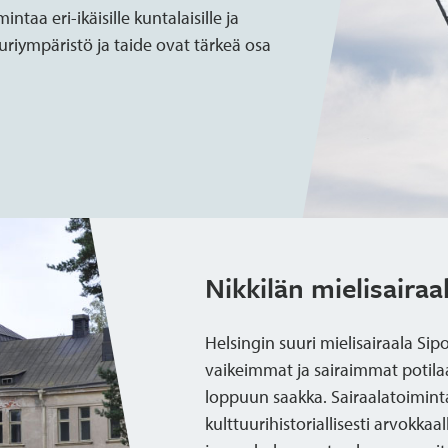
taa eri-ikäisille kuntalaisille ja
tuuriympäristö ja taide ovat tärkeä osa
Nikkilän mielisaira
Helsingin suuri mielisairaala Sipo
vaikeimmat ja sairaimmat potilaa
loppuun saakka. Sairaalatoimin
kulttuurihistoriallisesti arvokka