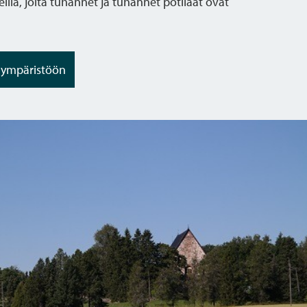
llä, joita tuhannet ja tuhannet potilaat ovat
n ympäristöön