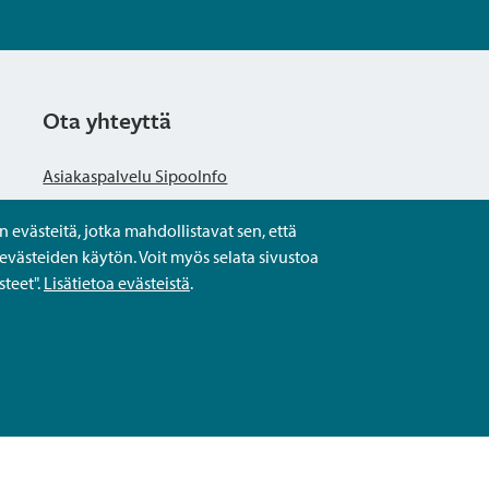
Ota yhteyttä
Asiakaspalvelu SipooInfo
evästeitä, jotka mahdollistavat sen, että
Anna palautetta nimettömästi
evästeiden käytön. Voit myös selata sivustoa
teet".
Lisätietoa evästeistä
.
Kysy tai asioi
Yhteystiedot