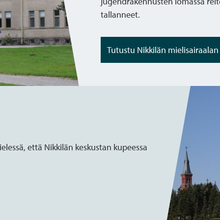
jugendrakennusten lomassa reitei
tallanneet.
Tutustu Nikkilän mielisairaala
elessä, että Nikkilän keskustan kupeessa