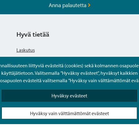
Anna palautetta
Hyvä tietää
Laskutus
llisuuteen liittyviä evästeitä (cookies) sekä kolmannen osapuolen 
Tietosuojaseloste
yttäjätietoon. Valitsemalla "Hyväksy evästeet", hyväksyt kaikkien 
apuolen evästeitä valitsemalla "Hyväksy vain välttämättömät eväs
Saavutettavuusseloste
Hyväksy evästeet
Usein kysytyt kysymykset
Hyväksy vain välttämättömät evästeet
Puolesta-asiointi Sipoon Oma asioinnissa