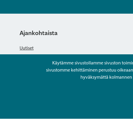
Ajankohtaista
Uutiset
Käytämme sivustollamme sivuston toiminna
Kuulutukset
sivustomme kehittäminen perustuu oikeaan kä
hyväksymättä kolmannen os
Tapahtumat
Avoimet työpaikat ja rekrytointi