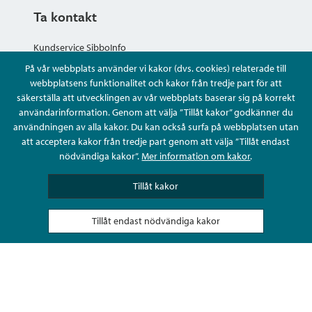
Ta kontakt
Kundservice SibboInfo
På vår webbplats använder vi kakor (dvs. cookies) relaterade till
Ge anonym respons
webbplatsens funktionalitet och kakor från tredje part för att
säkerställa att utvecklingen av vår webbplats baserar sig på korrekt
användarinformation. Genom att välja ”Tillåt kakor” godkänner du
Ställ en fråga eller sköta ditt ärende
användningen av alla kakor. Du kan också surfa på webbplatsen utan
att acceptera kakor från tredje part genom att välja ”Tillåt endast
Kontaktuppgifter
nödvändiga kakor”.
Mer information om kakor
.
Tillåt kakor
Tillåt endast nödvändiga kakor