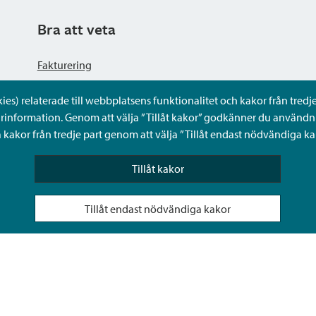
Bra att veta
Fakturering
s) relaterade till webbplatsens funktionalitet och kakor från tredje 
Dataskyddsbeskrivning
rinformation. Genom att välja ”Tillåt kakor” godkänner du användni
kakor från tredje part genom att välja ”Tillåt endast nödvändiga ka
Tillgänglighetsutlåtande
Tillåt kakor
Frågor och svar
Tillåt endast nödvändiga kakor
Sköta ärenden för någon annan i Sibbos Mina tjänster