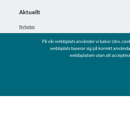
Aktuellt
Nyheter
På vår webbplats använder vi kakor (dvs. cookie
Kungörelser
webbplats baserar sig på korrekt använda
webbplatsen utan att acceptera 
Evenemang
Lediga arbetsplatser och rekrytering