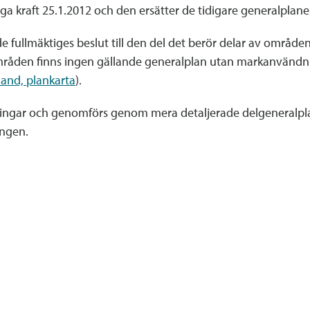
ga kraft 25.1.2012 och den ersätter de tidigare generalplane
fullmäktiges beslut till den del det berör delar av områden
 områden finns ingen gällande generalplan utan markanvändn
and, plankarta
).
ningar och genomförs genom mera detaljerade delgeneralpla
ingen.