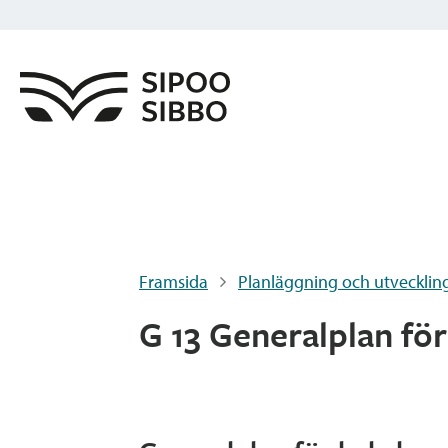
Framsida
Planläggning och utvecklin
G 13 Generalplan fö