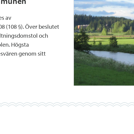
ommunen
es av
8 (108 §). Över beslutet
valtningsdomstol och
olen. Högsta
esvären genom sitt