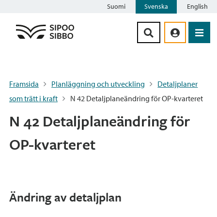
Suomi
Svenska
English
Siirry sisältöön
Framsida
Planläggning och utveckling
Detaljplaner
som trätt i kraft
N 42 Detaljplaneändring för OP-kvarteret
N 42 Detaljplaneändring för
OP-kvarteret
Ändring av detaljplan