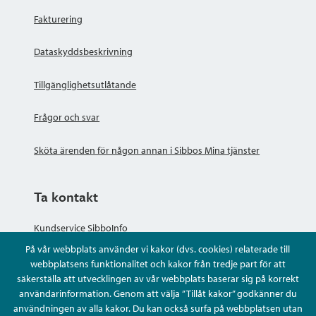
Fakturering
Dataskyddsbeskrivning
Tillgänglighetsutlåtande
Frågor och svar
Sköta ärenden för någon annan i Sibbos Mina tjänster
Ta kontakt
Kundservice SibboInfo
På vår webbplats använder vi kakor (dvs. cookies) relaterade till
Ge anonym respons
webbplatsens funktionalitet och kakor från tredje part för att
säkerställa att utvecklingen av vår webbplats baserar sig på korrekt
användarinformation. Genom att välja ”Tillåt kakor” godkänner du
Ställ en fråga eller sköta ditt ärende
användningen av alla kakor. Du kan också surfa på webbplatsen utan