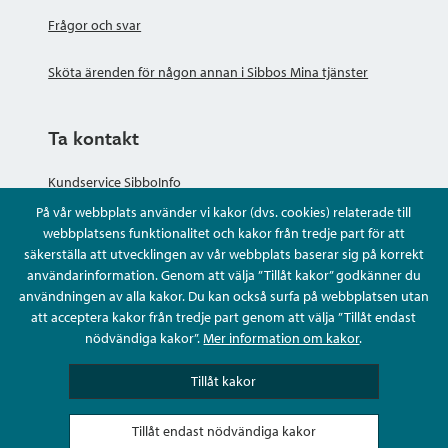
Frågor och svar
Sköta ärenden för någon annan i Sibbos Mina tjänster
Ta kontakt
Kundservice SibboInfo
På vår webbplats använder vi kakor (dvs. cookies) relaterade till
Ge anonym respons
webbplatsens funktionalitet och kakor från tredje part för att
säkerställa att utvecklingen av vår webbplats baserar sig på korrekt
användarinformation. Genom att välja ”Tillåt kakor” godkänner du
Ställ en fråga eller sköta ditt ärende
användningen av alla kakor. Du kan också surfa på webbplatsen utan
att acceptera kakor från tredje part genom att välja ”Tillåt endast
Kontaktuppgifter
nödvändiga kakor”.
Mer information om kakor
.
Tillåt kakor
Tillåt endast nödvändiga kakor