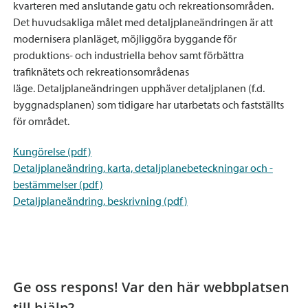
kvarteren med anslutande gatu och rekreationsområden.
Det huvudsakliga målet med detaljplaneändringen är att
modernisera planläget, möjliggöra byggande för
produktions- och industriella behov samt förbättra
trafiknätets och rekreationsområdenas
läge. Detaljplaneändringen upphäver detaljplanen (f.d.
byggnadsplanen) som tidigare har utarbetats och fastställts
för området.
Kungörelse (
pdf)
Detaljplaneändring, karta, detaljplanebeteckningar och -
bestämmelser (pdf)
Detaljplaneändring, beskrivning (pdf)
Ge oss respons! Var den här webbplatsen
till hjälp?