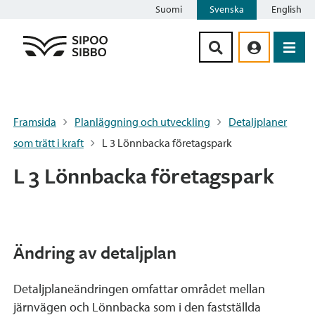
Suomi
Svenska
English
Siirry sisältöön
Framsida
Planläggning och utveckling
Detaljplaner
som trätt i kraft
L 3 Lönnbacka företagspark
L 3 Lönnbacka företagspark
Ändring av detaljplan
Detaljplaneändringen omfattar området mellan
järnvägen och Lönnbacka som i den fastställda