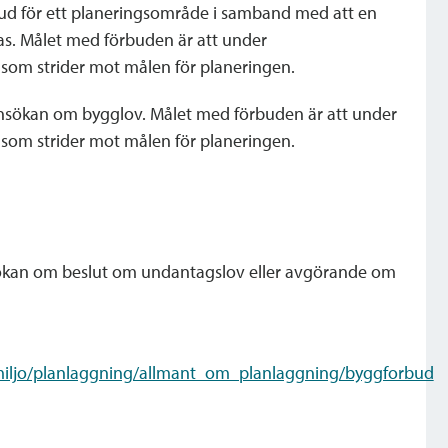
d för ett planeringsområde i samband med att en
tas. Målet med förbuden är att under
om strider mot målen för planeringen.
ansökan om bygglov. Målet med förbuden är att under
om strider mot målen för planeringen.
sökan om beslut om undantagslov eller avgörande om
miljo/planlaggning/allmant_om_planlaggning/byggforbud