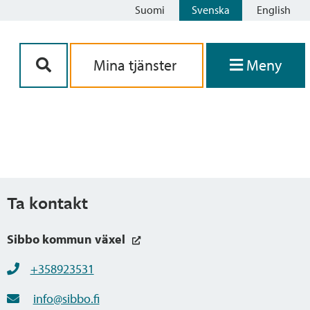
Suomi
Svenska
English
Siirry sisältöön
Mina tjänster
Meny
Ta kontakt
Sibbo kommun växel
+358923531
info@sibbo.fi