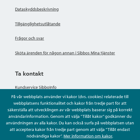
Dataskyddsbeskrivning
Tillgänglighetsutlåtande
Frågor och svar
Sköta ärenden för någon annan i Sibbos Mina tjänster
Ta kontakt
Kundservice SibboInfo
På vår webbplats använder vi kakor (dvs. cookies) relaterade till
Ge anonym respons
webbplatsens funktionalitet och kakor från tredje part för att
säkerställa att utvecklingen av vår webbplats baserar sig på korrekt
användarinformation. Genom att välja ”Tillåt kakor” godkänner du
Ställ en fråga eller sköta ditt ärende
användningen av alla kakor. Du kan också surfa på webbplatsen utan
att acceptera kakor från tredje part genom att välja ”Tillåt endast
Kontaktuppgifter
nödvändiga kakor”.
Mer information om kakor
.