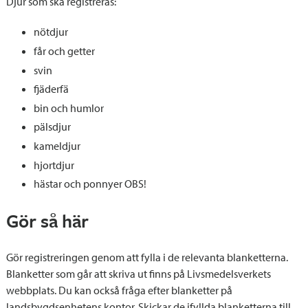
Djur som ska registreras:
nötdjur
får och getter
svin
fjäderfä
bin och humlor
pälsdjur
kameldjur
hjortdjur
hästar och ponnyer OBS!
Gör så här
Gör registreringen genom att fylla i de relevanta blanketterna.
Blanketter som går att skriva ut finns på Livsmedelsverkets
webbplats. Du kan också fråga efter blanketter på
landsbygdsenhetens kontor. Skickar de ifyllda blanketterna till