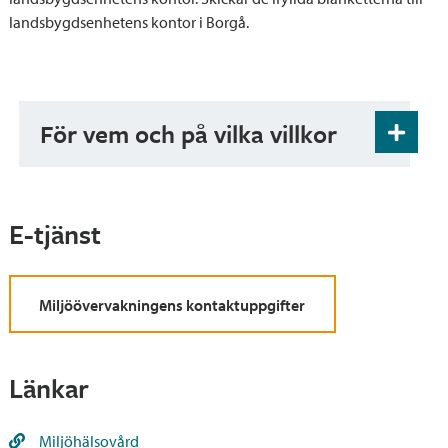
landsbygdsenhetens kontor i Borgå.
För vem och på vilka villkor
Hållning av andra djur än djur som allmännast
klassificeras som husdjur kräver registrering som
djurhållare. Även djur som hålls i andra än
E-tjänst
merkantilt syfte, så som sommarhöns, kräver
registrering oberoende av djurmängden.
Miljöövervakningens kontaktuppgifter
Länkar
Miljöhälsovård