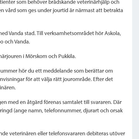
atienter som behöver brådskande veterinärhjälp och
en vård som ges under jourtid är närmast att betrakta
med Vanda stad. Till verksamhetsområdet hör Askola,
bo och Vanda.
rinärjouren i Mörskom och Pukkila.
cenummer hör du ett meddelande som berättar om
visningar för att välja rätt jourområde. Efter det
inären.
n med en åtgärd förenas samtalet till svararen. Där
ringd (ange namn, telefonnummer, djurart och orsak
ande veterinären eller telefonsvararen debiteras utöver