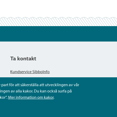
Ta kontakt
Kundservice SibboInfo
part för att säkerställa att utvecklingen av vår
Ge anonym respons
ngen av alla kakor. Du kan också surfa på
kor”.
Mer information om kakor
.
Ställ en fråga eller sköta ditt ärende
Kontaktuppgifter