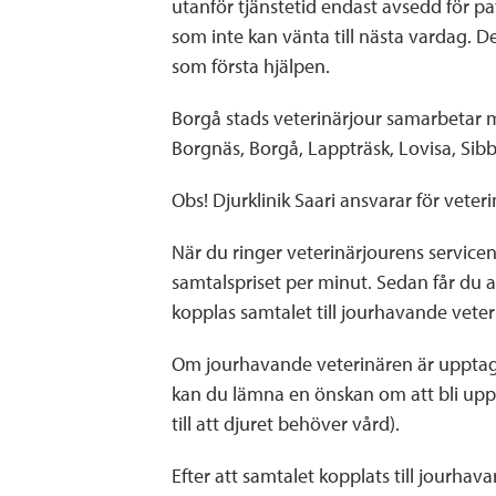
utanför tjänstetid endast avsedd för p
som inte kan vänta till nästa vardag. D
som första hjälpen.
Borgå stads veterinärjour samarbetar 
Borgnäs, Borgå, Lappträsk, Lovisa, Sib
Obs! Djurklinik Saari ansvarar för vete
När du ringer veterinärjourens servi
samtalspriset per minut. Sedan får du an
kopplas samtalet till jourhavande veter
Om jourhavande veterinären är upptage
kan du lämna en önskan om att bli upp
till att djuret behöver vård).
Efter att samtalet kopplats till jourhav