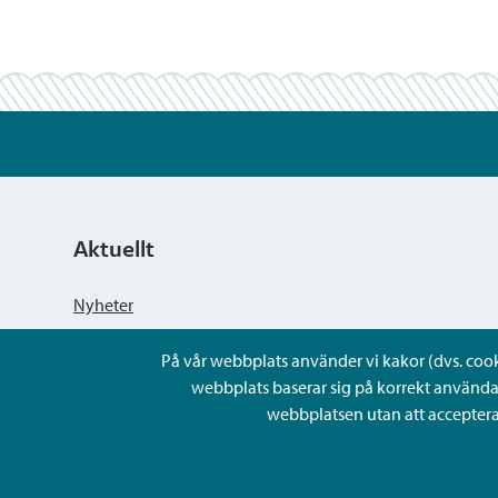
Aktuellt
Nyheter
På vår webbplats använder vi kakor (dvs. cookie
Kungörelser
webbplats baserar sig på korrekt använda
webbplatsen utan att acceptera 
Evenemang
Lediga arbetsplatser och rekrytering