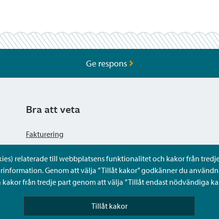
Ge respons
Bra att veta
Fakturering
s) relaterade till webbplatsens funktionalitet och kakor från tredje 
Dataskyddsbeskrivning
rinformation. Genom att välja ”Tillåt kakor” godkänner du användni
kakor från tredje part genom att välja ”Tillåt endast nödvändiga ka
Tillgänglighetsutlåtande
Tillåt kakor
Frågor och svar