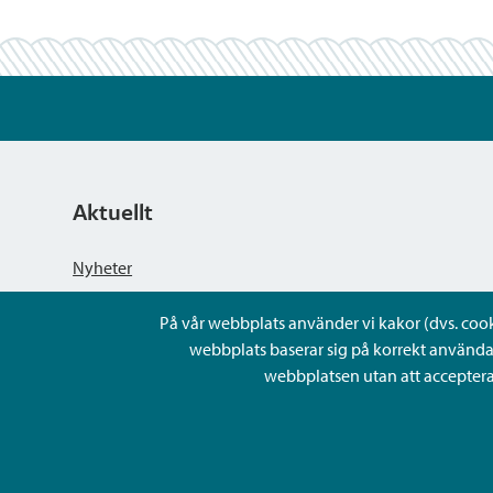
Aktuellt
Nyheter
På vår webbplats använder vi kakor (dvs. cookie
Kungörelser
webbplats baserar sig på korrekt använda
webbplatsen utan att acceptera 
Evenemang
Lediga arbetsplatser och rekrytering