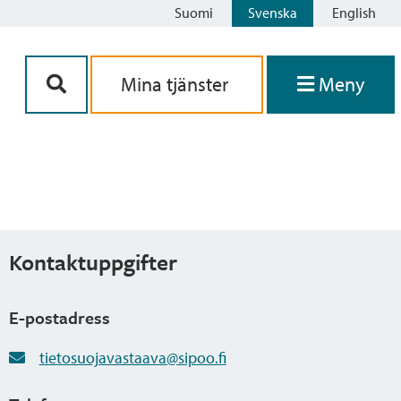
Suomi
Svenska
English
Siirry sisältöön
Mina tjänster
Meny
Kontaktuppgifter
E-postadress
tietosuojavastaava@sipoo.fi