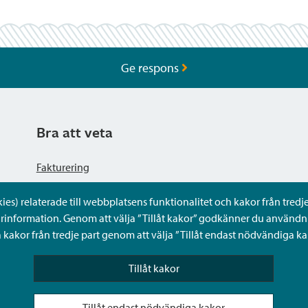
Ge respons
Bra att veta
Fakturering
s) relaterade till webbplatsens funktionalitet och kakor från tredje 
Dataskyddsbeskrivning
rinformation. Genom att välja ”Tillåt kakor” godkänner du användni
kakor från tredje part genom att välja ”Tillåt endast nödvändiga ka
Tillgänglighetsutlåtande
Tillåt kakor
Frågor och svar
Tillåt endast nödvändiga kakor