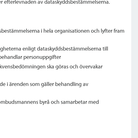
ler efterlevnaden av dataskyddsbestämmelserna.
sbestämmelserna i hela organisationen och lyfter fram
igheterna enligt dataskyddsbestämmelserna till
behandlar personuppgifter
ekvensbedömningen ska göras och övervakar
ade i ärenden som gäller behandling av
aombudsmannens byrå och samarbetar med