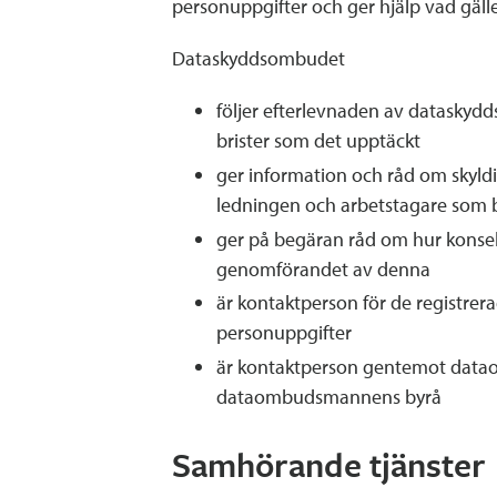
personuppgifter och ger hjälp vad gäl
Dataskyddsombudet
följer efterlevnaden av dataskydd
brister som det upptäckt
ger information och råd om skyld
ledningen och arbetstagare som 
ger på begäran råd om hur kons
genomförandet av denna
är kontaktperson för de registrer
personuppgifter
är kontaktperson gentemot dat
dataombudsmannens byrå
Samhörande tjänster