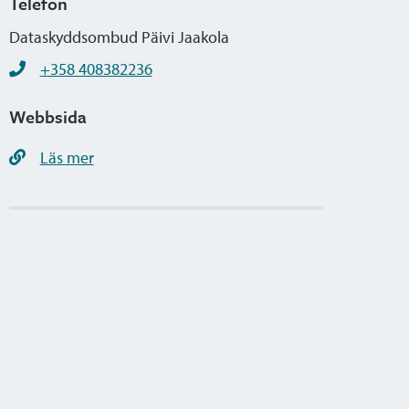
Telefon
Dataskyddsombud Päivi Jaakola
+358 408382236
Webbsida
Läs mer