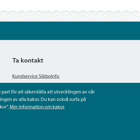
Ta kontakt
Kundservice SibboInfo
part för att säkerställa att utvecklingen av vår
Ge anonym respons
ngen av alla kakor. Du kan också surfa på
kor”.
Mer information om kakor
.
Ställ en fråga eller sköta ditt ärende
Kontaktuppgifter