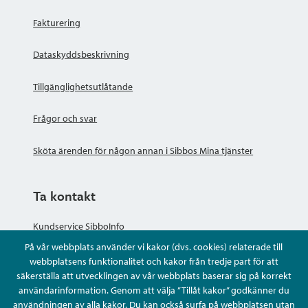
Fakturering
Dataskyddsbeskrivning
Tillgänglighetsutlåtande
Frågor och svar
Sköta ärenden för någon annan i Sibbos Mina tjänster
Ta kontakt
Kundservice SibboInfo
På vår webbplats använder vi kakor (dvs. cookies) relaterade till
Ge anonym respons
webbplatsens funktionalitet och kakor från tredje part för att
säkerställa att utvecklingen av vår webbplats baserar sig på korrekt
användarinformation. Genom att välja ”Tillåt kakor” godkänner du
Ställ en fråga eller sköta ditt ärende
användningen av alla kakor. Du kan också surfa på webbplatsen utan