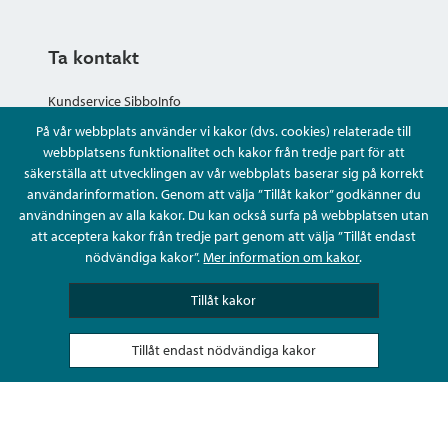
Ta kontakt
Kundservice SibboInfo
På vår webbplats använder vi kakor (dvs. cookies) relaterade till
Ge anonym respons
webbplatsens funktionalitet och kakor från tredje part för att
säkerställa att utvecklingen av vår webbplats baserar sig på korrekt
användarinformation. Genom att välja ”Tillåt kakor” godkänner du
Ställ en fråga eller sköta ditt ärende
användningen av alla kakor. Du kan också surfa på webbplatsen utan
att acceptera kakor från tredje part genom att välja ”Tillåt endast
Kontaktuppgifter
nödvändiga kakor”.
Mer information om kakor
.
Tillåt kakor
Tillåt endast nödvändiga kakor