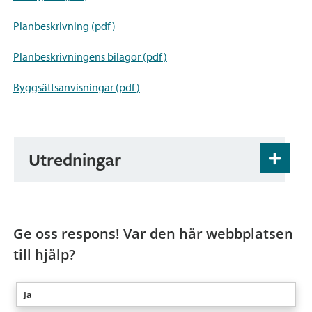
Planbeskrivning (pdf)
Planbeskrivningens bilagor (pdf)
Byggsättsanvisningar (pdf)
Utredningar
Utredningar som pdf-filer:
Luontoselvitys
Ge oss respons! Var den här webbplatsen
Arkeologinen maastoinventointi
till hjälp?
Liikenteen toimivuustarkastelu
Maisemaselvitys
Ja
– Raportti