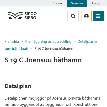
Suomi
Svenska
English
Siirry sisältöön
Framsida
Planläggning och utveckling
Detaljplaner
som trätt i kraft
S 19 C Joensuu båthamn
S 19 C Joensuu båthamn
Detaljplan
Detaljplanen möjliggör på Joensuu privata båthamns
område byggandet av byggnader och konstruktioner