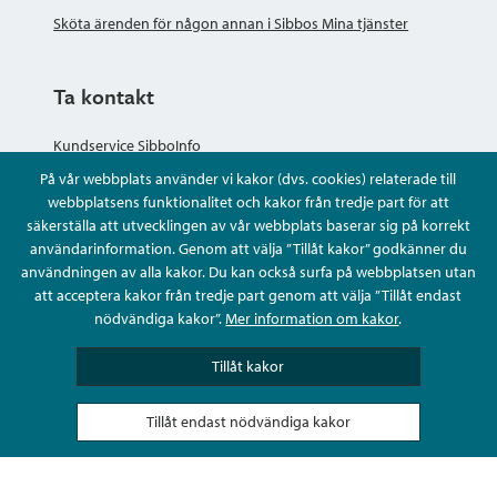
Sköta ärenden för någon annan i Sibbos Mina tjänster
Ta kontakt
Kundservice SibboInfo
På vår webbplats använder vi kakor (dvs. cookies) relaterade till
Ge anonym respons
webbplatsens funktionalitet och kakor från tredje part för att
säkerställa att utvecklingen av vår webbplats baserar sig på korrekt
användarinformation. Genom att välja ”Tillåt kakor” godkänner du
Ställ en fråga eller sköta ditt ärende
användningen av alla kakor. Du kan också surfa på webbplatsen utan
att acceptera kakor från tredje part genom att välja ”Tillåt endast
Kontaktuppgifter
nödvändiga kakor”.
Mer information om kakor
.
Tillåt kakor
Tillåt endast nödvändiga kakor