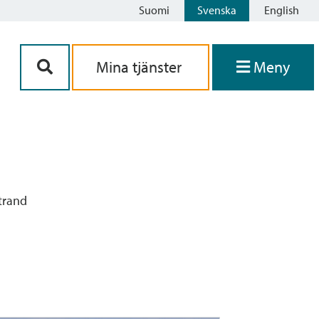
Suomi
Svenska
English
Siirry sisältöön
Mina tjänster
Meny
strand