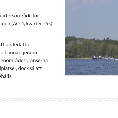
vartersområde för
ägen (AO-4, kvarter 255)
tt underlätta
land annat genom
attenområdesgränserna
lplatser, dock så att
hålls.