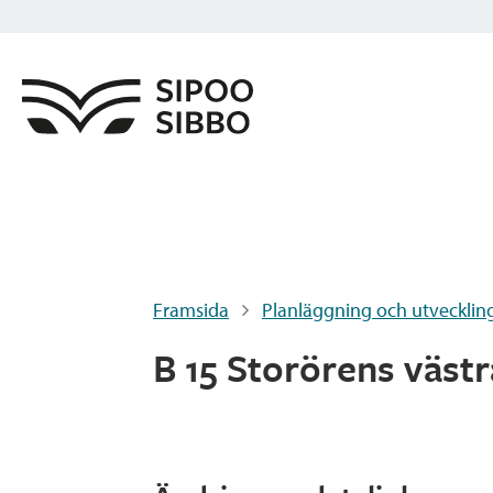
Framsida
Planläggning och utvecklin
B 15 Storörens västr