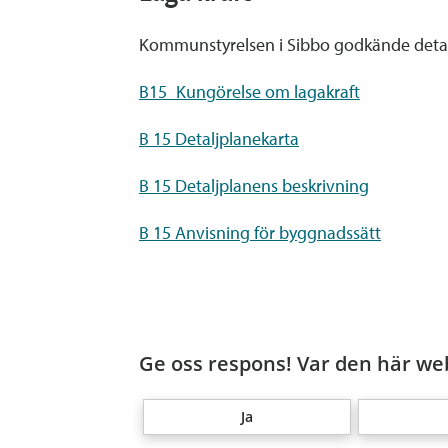
Kommunstyrelsen i Sibbo godkände detalj
B15_Kungörelse om lagakraft
B 15 Detaljplanekarta
B 15 Detaljplanens beskrivning
B 15 Anvisning för byggnadssätt
Ge oss respons! Var den här web
Ja