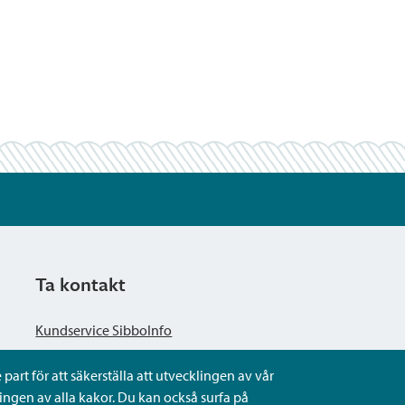
Ta kontakt
Kundservice SibboInfo
part för att säkerställa att utvecklingen av vår
Ge anonym respons
ngen av alla kakor. Du kan också surfa på