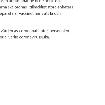
 fasen är utmanande och Social- och
a ska ordnas i tillräckligt stora enheter i
parat när vaccinet finns att få och
 i vården av coronapatienter, personalen
r allvarlig coronavirussjuka.