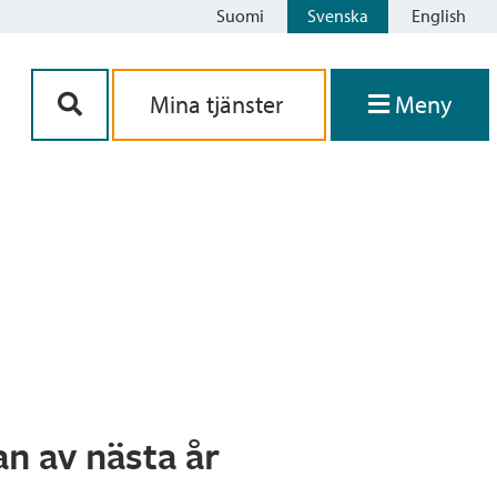
Suomi
Svenska
English
Siirry sisältöön
Mina tjänster
Meny
n av nästa år