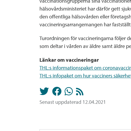
vaccinationsgrupperna sina vaccinationer
hälsovårdsministeriet har därför gett sjuk
den offentliga hälsovården eller företags
vaccineringsarrangemangen har fastställt
Turordningen för vaccineringarna följer d
som deltar i vården av äldre samt äldre p
Länkar om vaccineringar
THL:s informationspaket om coronavacci
THL:s infopaket om hur vacciners säkerhe
Senast uppdaterad 12.04.2021