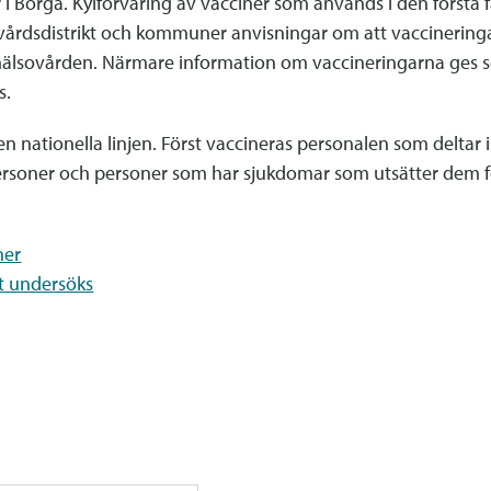
 i Borgå. Kylförvaring av vacciner som används i den första
vårdsdistrikt och kommuner anvisningar om att vaccineringarn
hälsovården. Närmare information om vaccineringarna ges se
s.
en nationella linjen. Först vaccineras personalen som deltar
ersoner och personer som har sjukdomar som utsätter dem fö
ner
t undersöks