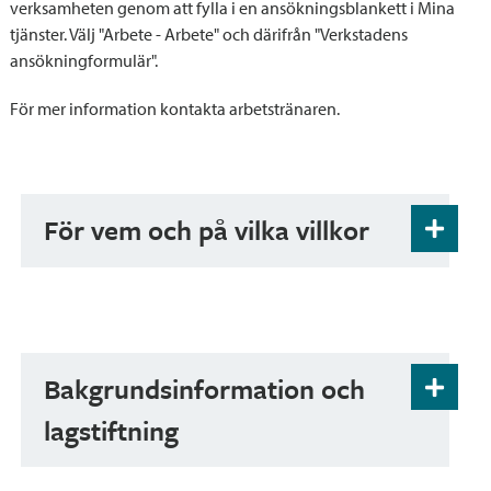
verksamheten genom att fylla i en ansökningsblankett i Mina
tjänster. Välj "Arbete - Arbete" och därifrån "Verkstadens
ansökningformulär".
För mer information kontakta arbetstränaren.
För vem och på vilka villkor
Du kan delta i verkstadsverksamhet om du är
under 29 år.
Bakgrundsinformation och
lagstiftning
På ungdomsverkstaden får du målinriktad
handledning enligt dina behov. På verkstaden