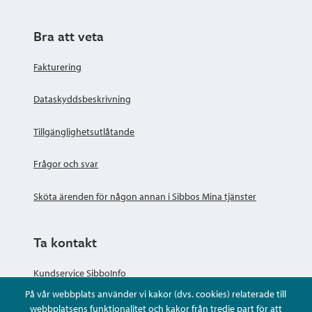
Bra att veta
Fakturering
Dataskyddsbeskrivning
Tillgänglighetsutlåtande
Frågor och svar
Sköta ärenden för någon annan i Sibbos Mina tjänster
Ta kontakt
Kundservice SibboInfo
På vår webbplats använder vi kakor (dvs. cookies) relaterade till
Ge anonym respons
webbplatsens funktionalitet och kakor från tredje part för att