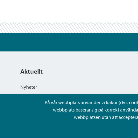
Aktuellt
Nyheter
På vår webbplats använder vi kakor (dvs. cookie
Kungörelser
webbplats baserar sig på korrekt använda
webbplatsen utan att acceptera 
Evenemang
Lediga arbetsplatser och rekrytering