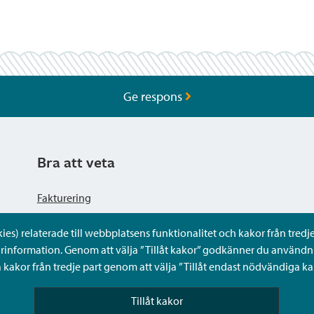
Ge respons
Bra att veta
Fakturering
s) relaterade till webbplatsens funktionalitet och kakor från tredje 
Dataskyddsbeskrivning
rinformation. Genom att välja ”Tillåt kakor” godkänner du användni
kakor från tredje part genom att välja ”Tillåt endast nödvändiga ka
Tillgänglighetsutlåtande
Tillåt kakor
Frågor och svar