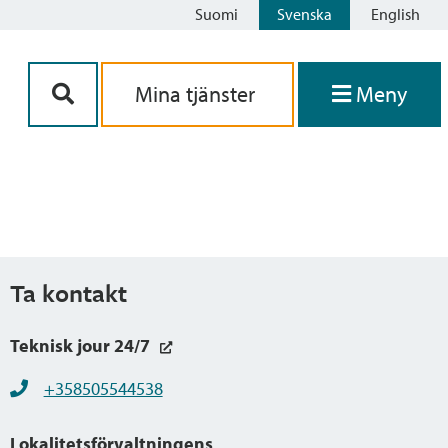
Suomi
Svenska
English
Siirry sisältöön
Mina tjänster
Meny
Ta kontakt
Teknisk jour 24/7
+358505544538
Lokalitetsförvaltningens