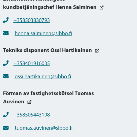
kundbetjäningschef Henna Salminen
+358503830793
henna.salminen@sibbo.fi
Tekniks disponent Ossi Hartikainen
+358401916035
ossi.hartikainen@sibbo.fi
Förman av fastighetsskötsel Tuomas
Auvinen
+358505443198
tuomas.auvinen@sibbo.fi