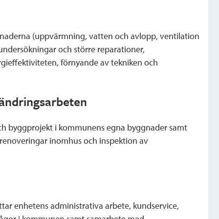
gnaderna (uppvärmning, vatten och avlopp, ventilation
 undersökningar och större reparationer,
ergieffektiviteten, förnyande av tekniken och
ändringsarbeten
och byggprojekt i kommunens egna byggnader samt
 renoveringar inomhus och inspektion av
tar enhetens administrativa arbete, kundservice,
sfrågor i kommunen samt samarbete med