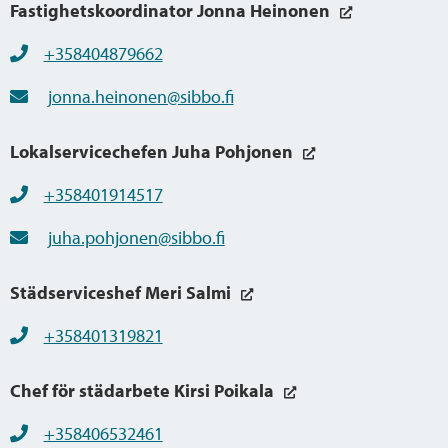
Fastighetskoordinator Jonna Heinonen
+358404879662
jonna.heinonen@sibbo.fi
Lokalservicechefen Juha Pohjonen
+358401914517
juha.pohjonen@sibbo.fi
Städserviceshef Meri Salmi
+358401319821
Chef för städarbete Kirsi Poikala
+358406532461