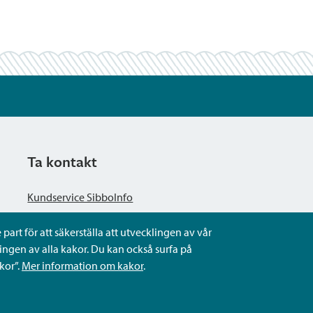
Ta kontakt
Kundservice SibboInfo
part för att säkerställa att utvecklingen av vår
Ge anonym respons
ngen av alla kakor. Du kan också surfa på
kor”.
Mer information om kakor
.
Ställ en fråga eller sköta ditt ärende
Kontaktuppgifter