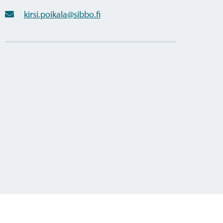
kirsi.poikala@sibbo.fi