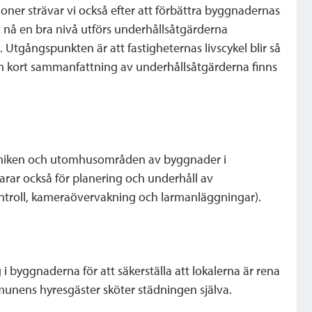
ioner strävar vi också efter att förbättra byggnadernas
tt nå en bra nivå utförs underhållsåtgärderna
 Utgångspunkten är att fastigheternas livscykel blir så
n kort sammanfattning av underhållsåtgärderna finns
ekniken och utomhusområden av byggnader i
rar också för planering och underhåll av
ontroll, kameraövervakning och larmanläggningar).
 byggnaderna för att säkerställa att lokalerna är rena
mmunens hyresgäster sköter städningen själva.