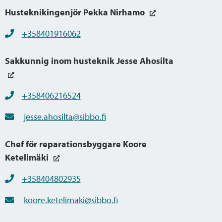
Husteknikingenjör Pekka Nirhamo
+358401916062
Sakkunnig inom husteknik Jesse Ahosilta
+358406216524
jesse.ahosilta@sibbo.fi
Chef för reparationsbyggare Koore
Ketelimäki
+358404802935
koore.ketelimaki@sibbo.fi