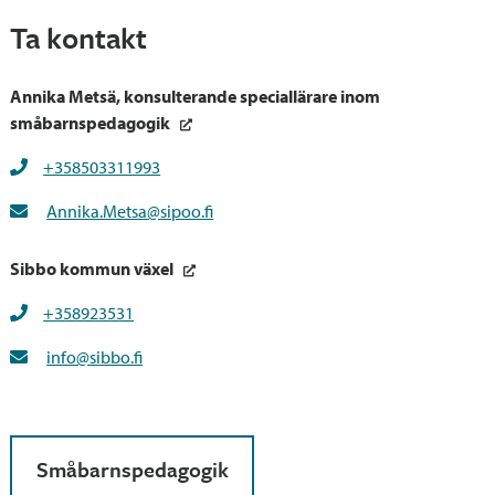
https://www.finlex.fi/sv/laki/alkup/2018/20180540
Ta kontakt
Annika Metsä, konsulterande speciallärare inom
småbarnspedagogik
+358503311993
Annika.Metsa@sipoo.fi
Sibbo kommun växel
+358923531
info@sibbo.fi
Småbarnspedagogik