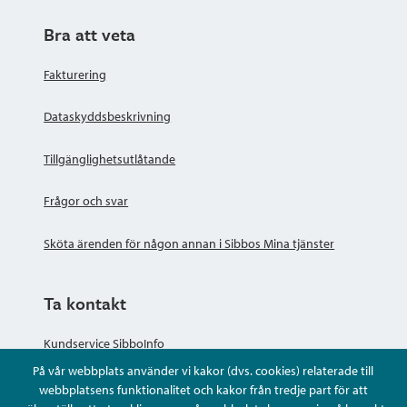
Bra att veta
Fakturering
Dataskyddsbeskrivning
Tillgänglighetsutlåtande
Frågor och svar
Sköta ärenden för någon annan i Sibbos Mina tjänster
Ta kontakt
Kundservice SibboInfo
På vår webbplats använder vi kakor (dvs. cookies) relaterade till
Ge anonym respons
webbplatsens funktionalitet och kakor från tredje part för att